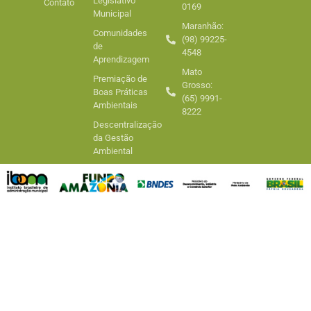
Legislativo
Contato
0169
Municipal
Maranhão:
Comunidades
(98) 99225-
de
4548
Aprendizagem
Mato
Premiação de
Grosso:
Boas Práticas
(65) 9991-
Ambientais
8222
Descentralização
da Gestão
Ambiental