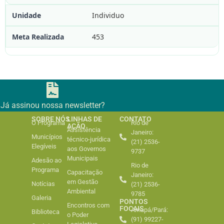
Individuo
453
Já assinou nossa newsletter?
SOBRE NÓS
LINHAS DE
CONTATO
O Programa
Rio de
AÇÃO
Assistência
Janeiro:
Municípios
técnico-jurídica
(21) 2536-
Elegíveis
aos Governos
9737
Municipais
Adesão ao
Rio de
Programa
Capacitação
Janeiro:
em Gestão
Notícias
(21) 2536-
Ambiental
9785
Galeria
PONTOS
Encontros com
FOCAIS
Amapá/Pará:
Biblioteca
o Poder
(91) 99227-