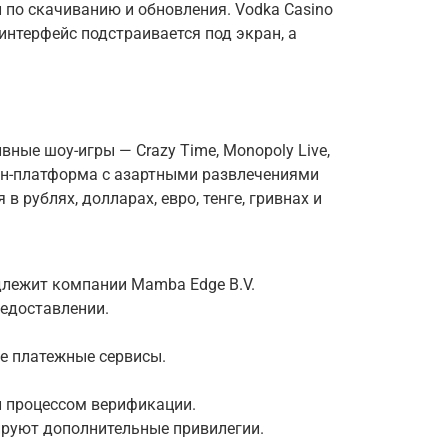
по скачиванию и обновления. Vodka Casino
нтерфейс подстраивается под экран, а
вные шоу-игры — Crazy Time, Monopoly Live,
айн-платформа с азартными развлечениями
рублях, долларах, евро, тенге, гривнах и
длежит компании Mamba Edge B.V.
редоставлении.
е платежные сервисы.
и процессом верификации.
руют дополнительные привилегии.