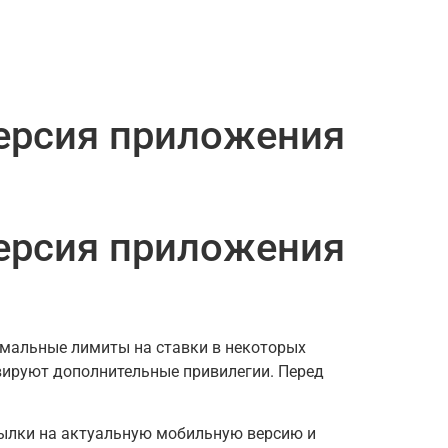
версия приложения
версия приложения
имальные лимиты на ставки в некоторых
вируют дополнительные привилегии. Перед
сылки на актуальную мобильную версию и