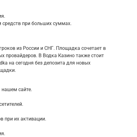
ия.
 средств при больших суммах.
игроков из России и СНГ. Площадка сочетает в
х провайдеров. В Водка Казино также стоит
ka на сегодня без депозита для новых
ощадки.
 нашем сайте.
етителей.
в при их активации.
ия.