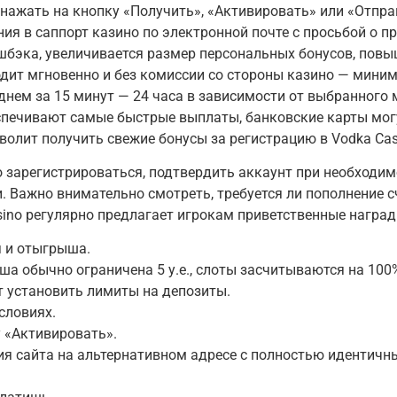
м нажать на кнопку «Получить», «Активировать» или «Отпра
я в саппорт казино по электронной почте с просьбой о п
бэка, увеличивается размер персональных бонусов, повы
одит мгновенно и без комиссии со стороны казино — мини
днем за 15 минут — 24 часа в зависимости от выбранного м
ечивают самые быстрые выплаты, банковские карты могут
волит получить свежие бонусы за регистрацию в Vodka Cas
 зарегистрироваться, подтвердить аккаунт при необходим
. Важно внимательно смотреть, требуется ли пополнение с
sino регулярно предлагает игрокам приветственные награ
я и отыгрыша.
а обычно ограничена 5 у.е., слоты засчитываются на 100
 установить лимиты на депозиты.
словиях.
у «Активировать».
пия сайта на альтернативном адресе с полностью идентич