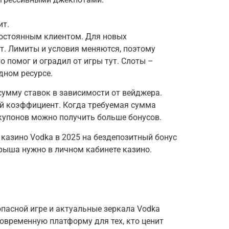
ит.
 постоянным клиентом. Для новых
т. Лимиты и условия меняются, поэтому
о помог и оградил от игры тут. Слоты –
дном ресурсе.
умму ставок в зависимости от вейджера.
ый коэффициент. Когда требуемая сумма
 купонов можно получить больше бонусов.
 казино Vodka в 2025 на бездепозитный бонус
рыша нужно в личном кабинете казино.
опасной игре и актуальные зеркала Vodka
современную платформу для тех, кто ценит