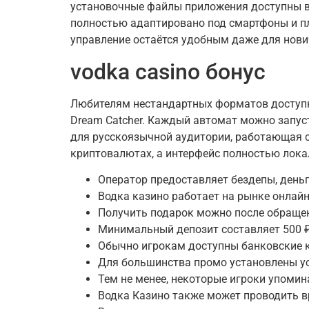
установочные файлы приложения доступны в 
полностью адаптировано под смартфоны и пл
управление остаётся удобным даже для нови
vodka casino бонус
Любителям нестандартных форматов доступны к
Dream Catcher. Каждый автомат можно запус
для русскоязычной аудитории, работающая с 
криптовалютах, а интерфейс полностью лока
Оператор предоставляет бездепы, деньг
Водка казино работает на рынке онлай
Получить подарок можно после обращени
Минимальный депозит составляет 500 ₽,
Обычно игрокам доступны банковские к
Для большинства промо установлены у
Тем не менее, некоторые игроки упоми
Водка Казино также может проводить 