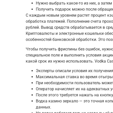
Нужно выбрать какое-то из них, а зате
Получить подарок можно после обращени
С каждым новым уровнем растет процент кэш
обработка платежей. Пополнение счета прох
рублей. Вывод средств обрабатывается в сре
Криптовалюты и электронные кошельки обесп
особенностей банковской обработки. Это поз
Чтобы получить фриспины без ошибок, нужно
специальное поле и выполнить условия акции
какой срок их нужно использовать. Vodka Ca
Эксперты описали условия их получени
Максимальная ставка во время отыгрыш
При необходимости пользователь может
Оператор начисляет их на адекватных у
После этого требуется нажать на кнопк
Водка казино зеркало — это точная ко
данных.