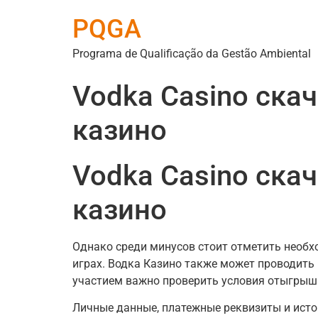
PQGA
Programa de Qualificação da Gestão Ambiental
Vodka Casino ска
казино
Vodka Casino ска
казино
Однако среди минусов стоит отметить необх
играх. Водка Казино также может проводит
участием важно проверить условия отыгрыша
Личные данные, платежные реквизиты и ист