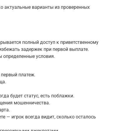
ько актуальные варианты из проверенных
ткрывается полный доступ к приветственному
 избежать задержек при первой выплате.
ы определенные условия.
 первый платеж.
ща.
гда будет статус, есть поблажки.
ащения мошенничества.
арта.
те — игрок всегда видит, сколько осталось
рогрессивными джекпотами.