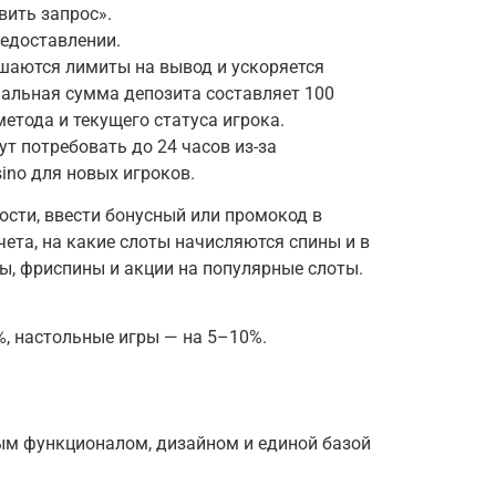
вить запрос».
редоставлении.
шаются лимиты на вывод и ускоряется
мальная сумма депозита составляет 100
етода и текущего статуса игрока.
 потребовать до 24 часов из-за
ino для новых игроков.
ости, ввести бонусный или промокод в
чета, на какие слоты начисляются спины и в
ды, фриспины и акции на популярные слоты.
%, настольные игры — на 5–10%.
ным функционалом, дизайном и единой базой