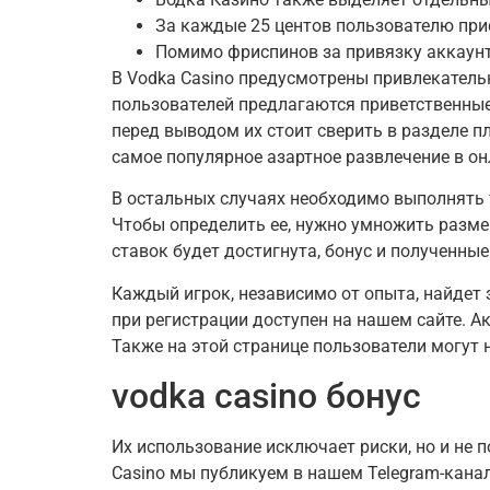
За каждые 25 центов пользователю при
Помимо фриспинов за привязку аккаунта
В Vodka Casino предусмотрены привлекательн
пользователей предлагаются приветственные
перед выводом их стоит сверить в разделе пл
самое популярное азартное развлечение в онл
В остальных случаях необходимо выполнять 
Чтобы определить ее, нужно умножить разм
ставок будет достигнута, бонус и полученны
Каждый игрок, независимо от опыта, найдет 
при регистрации доступен на нашем сайте. 
Также на этой странице пользователи могут
vodka casino бонус
Их использование исключает риски, но и не 
Casino мы публикуем в нашем Telegram-канал