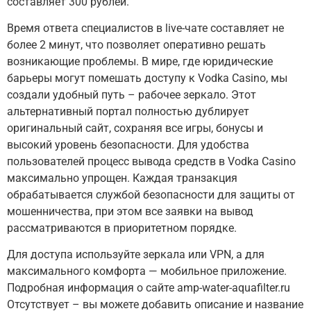
составляет 300 рублей.
Время ответа специалистов в live-чате составляет не
более 2 минут, что позволяет оперативно решать
возникающие проблемы. В мире, где юридические
барьеры могут помешать доступу к Vodka Casino, мы
создали удобный путь – рабочее зеркало. Этот
альтернативный портал полностью дублирует
оригинальный сайт, сохраняя все игры, бонусы и
высокий уровень безопасности. Для удобства
пользователей процесс вывода средств в Vodka Casino
максимально упрощен. Каждая транзакция
обрабатывается службой безопасности для защиты от
мошенничества, при этом все заявки на вывод
рассматриваются в приоритетном порядке.
Для доступа используйте зеркала или VPN, а для
максимального комфорта — мобильное приложение.
Подробная информация о сайте amp-water-aquafilter.ru
Отсутствует – вы можете добавить описание и название