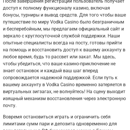
После завершения регистрации пользователь получает
доступ к полному функционалу казино, включая
бонусы, турниры и вывод средств. Для того чтобы ваше
путешествие по миру Vodka Casino было безграничным
и бесперебойным, мы предлагаем официальный сайт и
зеркало с круглосуточной службой поддержки. Наши
опытные специалисты всегда на посту, готовы прийти
на помощь и восстановить доступ к вашему аккаунту в
любое время, будь то рассвет или закат. Мы здесь,
чтобы убедиться, что ваше казино-приключение не
знает остановок и каждый ваш шаг вперед
сопровождается надежной поддержкой. Если путь к
вашему аккаунту в Vodka Casino временно затеряется в
виртуальных зигзагах, не волнуйтесь! На сцену выходит
изящный механизм восстановления через электронную
почту.
Вовремя остановиться играть и ограничить себя
лимитами сумм пари и депозита одновременно для