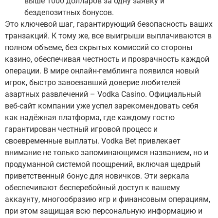
выше 1000 долларов за одну заявку и
бездепозитных бонусов.
Это ключевой шаг, гарантирующий безопасность ваших
транзакций. К тому же, все выигрыши выплачиваются в
полном объеме, без скрытых комиссий со стороны
казино, обеспечивая честность и прозрачность каждой
операции. В мире онлайн-гемблинга появился новый
игрок, быстро завоевавший доверие любителей
азартных развлечений – Vodka Casino. Официальный
веб-сайт компании уже успел зарекомендовать себя
как надёжная платформа, где каждому гостю
гарантирован честный игровой процесс и
своевременные выплаты. Vodka Bet привлекает
внимание не только запоминающимся названием, но и
продуманной системой поощрений, включая щедрый
приветственный бонус для новичков. Эти зеркала
обеспечивают бесперебойный доступ к вашему
аккаунту, многообразию игр и финансовым операциям,
при этом защищая всю персональную информацию и