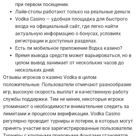
при первом посещении.
Лайв-столы работают только на реальные деньги.
Vodka Casino — удобная площадка для быстрого
входа на официальный сайт, где легко найти
актуальную информацию о бонусах, условиях
регистрации и доступных разделах.
Есть ли мобильное приложение Водка казино?
Время вывода средств может варьироваться, но в
целом вывод занимает от нескольких часов до
нескольких дней.
Отзывы игроков о казино Vodka в целом
положительные. Пользователи отмечают разнообразие
игр, высокую скорость выплат и качественную работу
службы поддержки. Тем не менее, некоторые игроки
упоминают о необходимости внимательнее следить за
лимитами и процессом верификации. Vodka Casino
регулярно проводит турниры и лотереи, в которых могут
принять участие все зарегистрированные пользователи.
Турниры с крупными призовыми фондами становятся