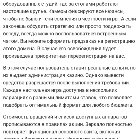
оборудованных студий, где за столами работают
настоящие крупье. Камеры фиксируют все нюансы,
чтобы не было и тени сомнения в честности игры. А если
захочешь обсудить стратегию или просто поддержать
беседу, всегда можно воспользоваться встроенным
чатом. Вы можете оформить предзаказ на регистрацию
этого домена. В случае его освобождения будет
произведена приоритетная перерегистрация на вас.
В этом случае пользователь ставит реальные деньги, но
их выдает администрация казино. Однако вывести
средства разрешается после выполнения требований.
Каждая настольная игра доступна в нескольких
вариациях с разными лимитами ставок, что позволяет
подобрать оптимальный формат для любого бюджета.
Стоимость вращений и список доступных аппаратов
прописываются в правилах акции. Зеркало полностью
повторяет функционал основного сайта, включая