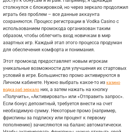
доступ к бонусам и играм. Например, я однажды
столкнулся с блокировкой, но через зеркало продолжил
играть без проблем – все данные аккаунта
сохраняются. Процесс регистрации в Vodka Casino с
использованием промокода организован таким
образом, чтобы облегчить вход новичкам в мир
азартных игр. Каждый этап этого процесса продуман
для обеспечения комфорта и понимания.
Этот промокод предоставляет новым игрокам
уникальные возможности для улучшения их стартовых
условий в игре. Большинство промо активируются в
Личном кабинете. Нужно выбрать какое-то из
казино
них, а затем нажать на кнопку
водка раб зеркало
«Получить», «Активировать» или «Отправить запрос».
Если бонус депозитный, требуется внести на счет
необходимую сумму. Некоторые промо (например,
фриспины за подписку или процент к первому
пополнению) зачисляются на баланс автоматически.
Чтобы активировать фриспины, нужно открыть свой