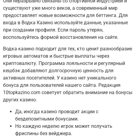
Они неразрывно связаны со спортивной индустрией и
существуют уже много веков, а современный мир
предоставляет новые возможности для беттинга. Для
входа в Водка Казино используйте данные, указанные
при создании профиля. Если пароль утерян,
воспользуйтесь формой восстановления на сайте.
Водка казино подходит для тех, кто ценит разнообразие
игровых автоматов и быстрые выплаты через
криптовалюту. Программа лояльности и регулярный
кешбэк добавляют долгосрочную ценность для
активных посетителей. У казино нет уникального
бонуса для пользователей нашего сайта. Редакция
10topkazino.com советует обратить внимание на бонусы
других казино.
Да, иногда казино проводит акции с
бездепозитными бонусами.
Но каждую неделю игрок может получать
фриспины без вейджера.