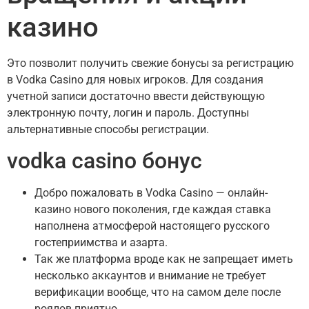
казино
Это позволит получить свежие бонусы за регистрацию
в Vodka Casino для новых игроков. Для создания
учетной записи достаточно ввести действующую
электронную почту, логин и пароль. Доступны
альтернативные способы регистрации.
vodka casino бонус
Добро пожаловать в Vodka Casino — онлайн-
казино нового поколения, где каждая ставка
наполнена атмосферой настоящего русского
гостеприимства и азарта.
Так же платформа вроде как не запрещает иметь
несколько аккаунтов и внимание не требует
верификации вообще, что на самом деле после
роялов приятно.