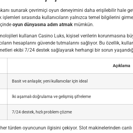
kanı sunarak çevrimiçi oyun deneyimini daha erişilebilir hale get
k işlemleri sırasında kullanıcıların yalnızca temel bilgilerini gir
içinde
oyun dünyasına adım atmak
mümkün.
eknolojileri kullanan Casino Luks, kişisel verilerin korunmasına 
ıcıların hesaplarını güvende tutmalarını sağlıyor. Bu özellik, kulla
hizmetleri ekibi 7/24 destek sağlayarak herhangi bir sorun yaşan
Açıklama
Basit ve anlaşılır, yeni kullanıcılar için ideal
İki aşamalı doğrulama ve gelişmiş şifreleme
7/24 destek, hızlı problem çözme
her türden oyuncunun ilgisini çekiyor. Slot makinelerinden canlı