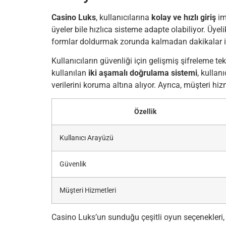
Casino Luks
, kullanıcılarına
kolay ve hızlı giriş
im
üyeler bile hızlıca sisteme adapte olabiliyor. Üyeli
formlar doldurmak zorunda kalmadan dakikalar 
Kullanıcıların güvenliği için gelişmiş şifreleme t
kullanılan
iki aşamalı doğrulama sistemi
, kullan
verilerini koruma altına alıyor. Ayrıca, müşteri 
Özellik
Kullanıcı Arayüzü
Güvenlik
Müşteri Hizmetleri
Casino Luks’un sunduğu çeşitli oyun seçenekleri, 