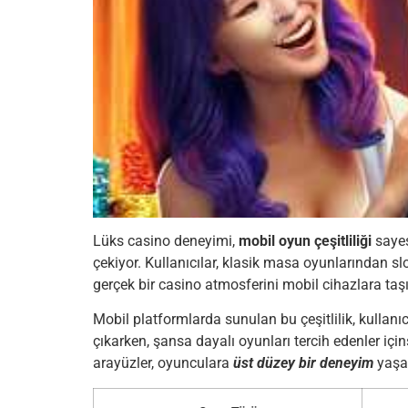
Lüks casino deneyimi,
mobil oyun çeşitliliği
sayes
çekiyor. Kullanıcılar, klasik masa oyunlarından s
gerçek bir casino atmosferini mobil cihazlara taşı
Mobil platformlarda sunulan bu çeşitlilik, kullanıc
çıkarken, şansa dayalı oyunları tercih edenler için
arayüzler, oyunculara
üst düzey bir deneyim
yaşat