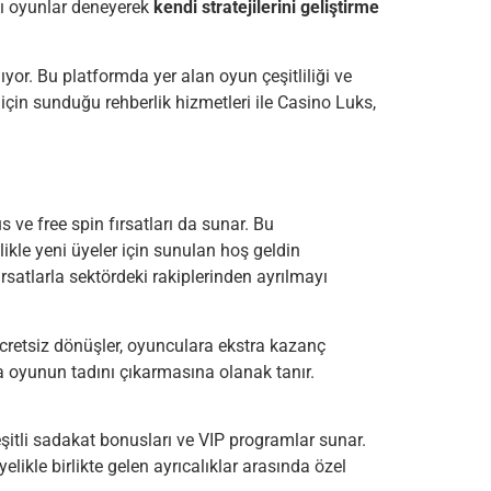
lı oyunlar deneyerek
kendi stratejilerini geliştirme
ıyor. Bu platformda yer alan oyun çeşitliliği ve
 için sunduğu rehberlik hizmetleri ile Casino Luks,
ve free spin fırsatları da sunar. Bu
ikle yeni üyeler için sunulan hoş geldin
ırsatlarla sektördeki rakiplerinden ayrılmayı
 ücretsiz dönüşler, oyunculara ekstra kazanç
a oyunun tadını çıkarmasına olanak tanır.
eşitli sadakat bonusları ve VIP programlar sunar.
likle birlikte gelen ayrıcalıklar arasında özel