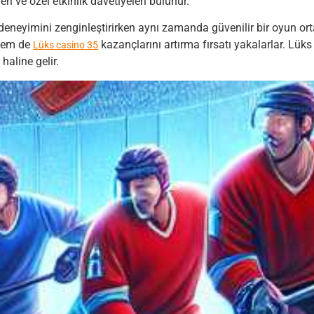
i ve özel etkinlik davetiyeleri bulunur.
ı deneyimini zenginleştirirken aynı zamanda güvenilir bir oyun o
 hem de
kazançlarını artırma fırsatı yakalarlar. Lük
Lüks casino 35
haline gelir.