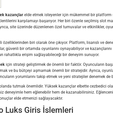
ek kazançlar
elde etmek isteyenler için mükemmel bir platform 
lentilerini karşılamayı başarıyor. Her biri özenle seçilmiş slot mak
. Ayrıca, site üzerinde düzenlenen özel turnuvalar ve etkinlikler, 
 özelliklerinden biri olarak öne çıkıyor. Platform, lisanslı ve dene
lar, güvenli bir ortamda oyunlarını oynayabiliyor ve kazançlarını 
 rahatlıkla erişim sağlayabileceği bir deneyim sunuyor.
mek
için strateji geliştirmek de önemli bir faktör. Oyuncuların başa
namak ve bu bütçeyi aşmamak önemli bir stratejidir. Ayrıca, oyunla
ncuların yorumlarını takip etmek ve yeni stratejiler denemek de baş
 planda tutmak önemlidir. Yüksek kazançlar elbette cezbedici ola
z deneyimle hem eğlenebilir hem de kazanabilirsiniz. Eğlenceni
uçlar elde etmenizi sağlayacaktır.
 Luks Giriş İşlemleri