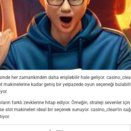
inde her zamankinden daha erişilebilir hale geliyor. casino_cle
lot makinelerine kadar geniş bir yelpazede oyun seçeneği bulabili
yor.
ıların farklı zevklerine hitap ediyor. Örneğin, strateji sevenler iç
se slot makineleri ideal bir seçenek sunuyor. casino_clean’in sağla
ıyor.