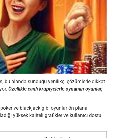
an, bu alanda sunduğu yenilikçi çözümlerle dikkat
yor.
Özellikle canlı krupiyelerle oynanan oyunlar,
in poker ve blackjack gibi oyunlar ön plana
dığı yüksek kaliteli grafikler ve kullanıcı dostu