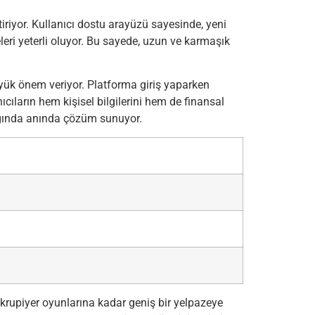
iriyor. Kullanıcı dostu arayüzü sayesinde, yeni
meleri yeterli oluyor. Bu sayede, uzun ve karmaşık
büyük önem veriyor. Platforma giriş yaparken
nıcıların hem kişisel bilgilerini hem de finansal
dığında anında çözüm sunuyor.
 krupiyer oyunlarına kadar geniş bir yelpazeye