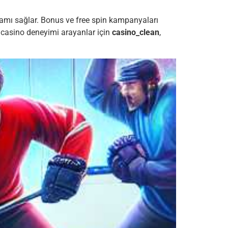
rtamı sağlar. Bonus ve free spin kampanyaları
s casino deneyimi arayanlar için
casino_clean
,