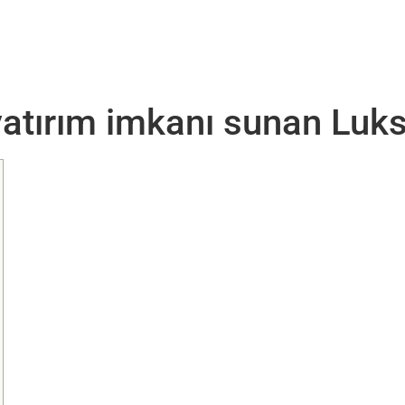
yatırım imkanı sunan Luks