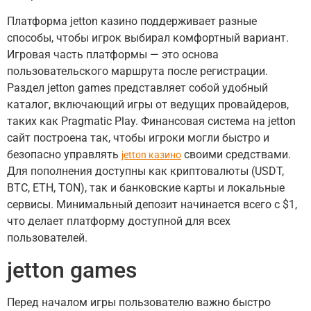
Платформа jetton казино поддерживает разные
способы, чтобы игрок выбирал комфортный вариант.
Игровая часть платформы — это основа
пользовательского маршрута после регистрации.
Раздел jetton games представляет собой удобный
каталог, включающий игры от ведущих провайдеров,
таких как Pragmatic Play. Финансовая система на jetton
сайт построена так, чтобы игроки могли быстро и
безопасно управлять
своими средствами.
jetton казино
Для пополнения доступны как криптовалюты (USDT,
BTC, ETH, TON), так и банковские карты и локальные
сервисы. Минимальный депозит начинается всего с $1,
что делает платформу доступной для всех
пользователей.
jetton games
Перед началом игры пользователю важно быстро