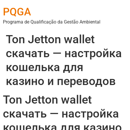
PQGA
Programa de Qualificação da Gestão Ambiental
Ton Jetton wallet
скачать — настройка
кошелька для
казино и переводов
Ton Jetton wallet
скачать — настройка
кошелька для казино