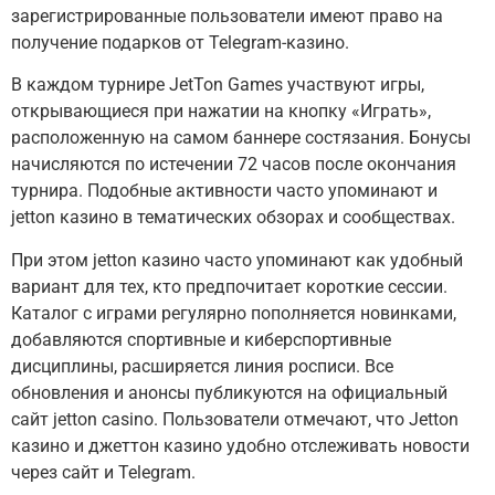
зарегистрированные пользователи имеют право на
получение подарков от Telegram-казино.
В каждом турнире JetTon Games участвуют игры,
открывающиеся при нажатии на кнопку «Играть»,
расположенную на самом баннере состязания. Бонусы
начисляются по истечении 72 часов после окончания
турнира. Подобные активности часто упоминают и
jetton казино в тематических обзорах и сообществах.
При этом jetton казино часто упоминают как удобный
вариант для тех, кто предпочитает короткие сессии.
Каталог с играми регулярно пополняется новинками,
добавляются спортивные и киберспортивные
дисциплины, расширяется линия росписи. Все
обновления и анонсы публикуются на официальный
сайт jetton casino. Пользователи отмечают, что Jetton
казино и джеттон казино удобно отслеживать новости
через сайт и Telegram.