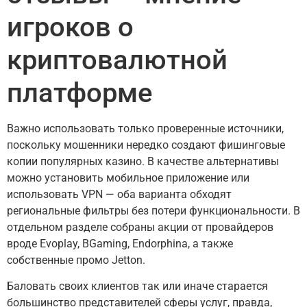
игроков о
криптовалютной
платформе
Важно использовать только проверенные источники,
поскольку мошенники нередко создают фишинговые
копии популярных казино. В качестве альтернативы
можно установить мобильное приложение или
использовать VPN — оба варианта обходят
региональные фильтры без потери функциональности. В
отдельном разделе собраны акции от провайдеров
вроде Evoplay, BGaming, Endorphina, а также
собственные промо Jetton.
Баловать своих клиентов так или иначе старается
большинство представителей сферы услуг, правда,