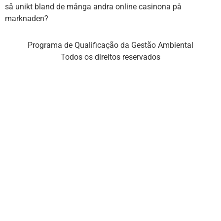
så unikt bland de många andra online casinona på
marknaden?
Programa de Qualificação da Gestão Ambiental
Todos os direitos reservados