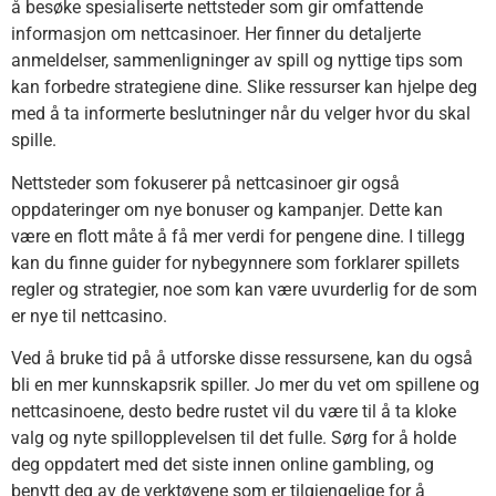
å besøke spesialiserte nettsteder som gir omfattende
informasjon om nettcasinoer. Her finner du detaljerte
anmeldelser, sammenligninger av spill og nyttige tips som
kan forbedre strategiene dine. Slike ressurser kan hjelpe deg
med å ta informerte beslutninger når du velger hvor du skal
spille.
Nettsteder som fokuserer på nettcasinoer gir også
oppdateringer om nye bonuser og kampanjer. Dette kan
være en flott måte å få mer verdi for pengene dine. I tillegg
kan du finne guider for nybegynnere som forklarer spillets
regler og strategier, noe som kan være uvurderlig for de som
er nye til nettcasino.
Ved å bruke tid på å utforske disse ressursene, kan du også
bli en mer kunnskapsrik spiller. Jo mer du vet om spillene og
nettcasinoene, desto bedre rustet vil du være til å ta kloke
valg og nyte spillopplevelsen til det fulle. Sørg for å holde
deg oppdatert med det siste innen online gambling, og
benytt deg av de verktøyene som er tilgjengelige for å