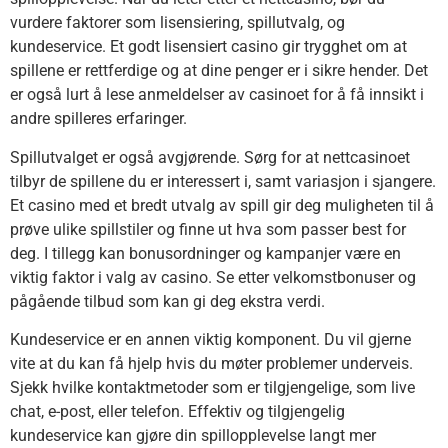
vurdere faktorer som lisensiering, spillutvalg, og
kundeservice. Et godt lisensiert casino gir trygghet om at
spillene er rettferdige og at dine penger er i sikre hender. Det
er også lurt å lese anmeldelser av casinoet for å få innsikt i
andre spilleres erfaringer.
Spillutvalget er også avgjørende. Sørg for at nettcasinoet
tilbyr de spillene du er interessert i, samt variasjon i sjangere.
Et casino med et bredt utvalg av spill gir deg muligheten til å
prøve ulike spillstiler og finne ut hva som passer best for
deg. I tillegg kan bonusordninger og kampanjer være en
viktig faktor i valg av casino. Se etter velkomstbonuser og
pågående tilbud som kan gi deg ekstra verdi.
Kundeservice er en annen viktig komponent. Du vil gjerne
vite at du kan få hjelp hvis du møter problemer underveis.
Sjekk hvilke kontaktmetoder som er tilgjengelige, som live
chat, e-post, eller telefon. Effektiv og tilgjengelig
kundeservice kan gjøre din spillopplevelse langt mer