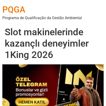
PQGA
Programa de Qualificação da Gestão Ambiental
Slot makinelerinde
kazançlı deneyimler
1King 2026