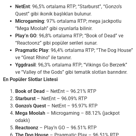
NetEnt
: 96,5% ortalama RTP; “Starburst”, “Gonzo’s
Quest” gibi ikonik başlıkları bulunur.
Microgaming
: 97% ortalama RTP; mega jackpotlu
“Mega Moolah” gibi oyunlarla bilinir.
Play’n GO
: 96,8% ortalama RTP; “Book of Dead” ve
“Reactoonz” gibi popüler serileri sunar.
Pragmatic Play
: 96,4% ortalama RTP; “The Dog House”
ve “Great Rhino” ile tanınır.
Yggdrasil
: 96,3% ortalama RTP; “Vikings Go Berzerk”
ve “Valley of the Gods” gibi tematik slotları barındırır.
En Popüler Slotlar Listesi
Book of Dead
– NetEnt – 96.21% RTP
Starburst
– NetEnt – 96.09% RTP
Gonzo’s Quest
– NetEnt – 95.97% RTP
Mega Moolah
– Microgaming – 88.12% (jackpot
odaklı)
Reactoonz
– Play’n GO – 96.51% RTP
The Dog House
– Pragmatic Play – 96.51% RTP