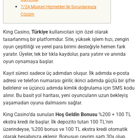
7/24 Müşteri Hizmetleri ile Sorunlarınıza
Çözüm
King Casino,
Türkiye
kullanıcıları için özel olarak
tasarlanmış bir platformdur. Site, yüksek işlem hızı, zengin
oyun çeşitliliği ve yerel para birimi desteğiyle hemen fark
yaratır. Üyeler, tek bir tıkla kaydolur, para yatırır ve anında
oyun oynamaya başlar.
Kayıt süreci sadece üç adımdan oluşur. İlk adımda e‑posta
adresi ve telefon numarası girilir, ikinci adımda güçlü bir şifre
belirlenir ve üçüncü adımda kimlik doğrulama için SMS kodu
alınır. Bu basit yol haritası, yeni oyuncuların uzun bekleyiş
yaşamadan oyuna dalmasını sağlar.
King Casino’da sunulan
Hoş Geldin Bonusu
%200 + 100 TL
ekstra kredi ile başlar. İlk depozito tutarı 100 TL’nin
üzerindeyse, %200 bonus ve 100 TL ekstra kredi otomatik
olarak hesabınıza eklenir. Bonusun çevrim şartı 30x olup,