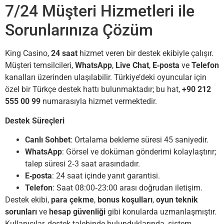
7/24 Müşteri Hizmetleri ile
Sorunlarınıza Çözüm
King Casino,
24 saat
hizmet veren bir destek ekibiyle çalışır.
Müşteri temsilcileri,
WhatsApp
,
Live Chat
,
E‑posta
ve
Telefon
kanalları üzerinden ulaşılabilir. Türkiye’deki oyuncular için
özel bir Türkçe destek hattı bulunmaktadır; bu hat,
+90 212
555 00 99
numarasıyla hizmet vermektedir.
Destek Süreçleri
Canlı Sohbet
: Ortalama bekleme süresi 45 saniyedir.
WhatsApp
: Görsel ve doküman gönderimi kolaylaştırır;
talep süresi 2‑3 saat arasındadır.
E‑posta
: 24 saat içinde yanıt garantisi.
Telefon
: Saat 08:00‑23:00 arası doğrudan iletişim.
Destek ekibi,
para çekme
,
bonus koşulları
,
oyun teknik
sorunları
ve
hesap güvenliği
gibi konularda uzmanlaşmıştır.
Kullanıcılar, destek talebinde bulunduklarında, sistem