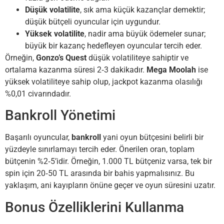
Düşük volatilite
, sık ama küçük kazançlar demektir;
düşük bütçeli oyuncular için uygundur.
Yüksek volatilite
, nadir ama büyük ödemeler sunar;
büyük bir kazanç hedefleyen oyuncular tercih eder.
Örneğin,
Gonzo’s Quest
düşük volatiliteye sahiptir ve
ortalama kazanma süresi 2‑3 dakikadır.
Mega Moolah
ise
yüksek volatiliteye sahip olup, jackpot kazanma olasılığı
%0,01 civarındadır.
Bankroll Yönetimi
Başarılı oyuncular,
bankroll
yani oyun bütçesini belirli bir
yüzdeyle sınırlamayı tercih eder. Önerilen oran, toplam
bütçenin %2‑5’idir. Örneğin, 1.000 TL bütçeniz varsa, tek bir
spin için 20‑50 TL arasında bir bahis yapmalısınız. Bu
yaklaşım, ani kayıpların önüne geçer ve oyun süresini uzatır.
Bonus Özelliklerini Kullanma