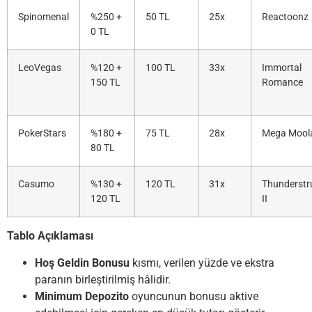
Spinomenal
%250 +
50 TL
25x
Reactoonz
0 TL
LeoVegas
%120 +
100 TL
33x
Immortal
150 TL
Romance
PokerStars
%180 +
75 TL
28x
Mega Mool
80 TL
Casumo
%130 +
120 TL
31x
Thunderstr
120 TL
II
Tablo Açıklaması
Hoş Geldin Bonusu
kısmı, verilen yüzde ve ekstra
paranın birleştirilmiş hâlidir.
Minimum Depozito
oyuncunun bonusu aktive