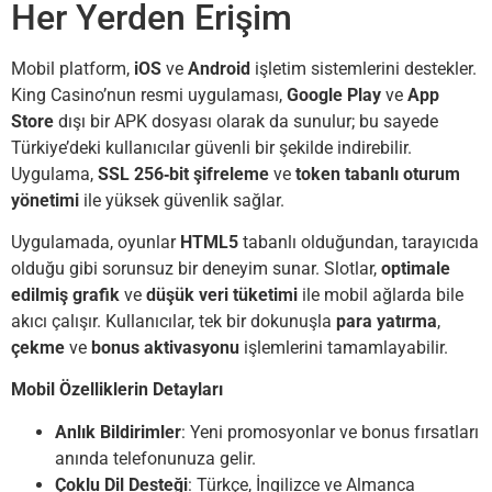
Her Yerden Erişim
Mobil platform,
iOS
ve
Android
işletim sistemlerini destekler.
King Casino’nun resmi uygulaması,
Google Play
ve
App
Store
dışı bir APK dosyası olarak da sunulur; bu sayede
Türkiye’deki kullanıcılar güvenli bir şekilde indirebilir.
Uygulama,
SSL 256‑bit şifreleme
ve
token tabanlı oturum
yönetimi
ile yüksek güvenlik sağlar.
Uygulamada, oyunlar
HTML5
tabanlı olduğundan, tarayıcıda
olduğu gibi sorunsuz bir deneyim sunar. Slotlar,
optimale
edilmiş grafik
ve
düşük veri tüketimi
ile mobil ağlarda bile
akıcı çalışır. Kullanıcılar, tek bir dokunuşla
para yatırma
,
çekme
ve
bonus aktivasyonu
işlemlerini tamamlayabilir.
Mobil Özelliklerin Detayları
Anlık Bildirimler
: Yeni promosyonlar ve bonus fırsatları
anında telefonunuza gelir.
Çoklu Dil Desteği
: Türkçe, İngilizce ve Almanca