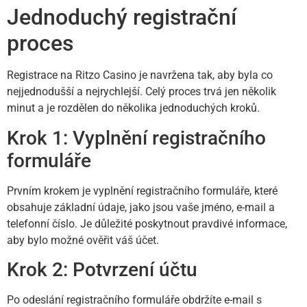
Jednoduchý registrační
proces
Registrace na Ritzo Casino je navržena tak, aby byla co
nejjednodušší a nejrychlejší. Celý proces trvá jen několik
minut a je rozdělen do několika jednoduchých kroků.
Krok 1: Vyplnění registračního
formuláře
Prvním krokem je vyplnění registračního formuláře, které
obsahuje základní údaje, jako jsou vaše jméno, e-mail a
telefonní číslo. Je důležité poskytnout pravdivé informace,
aby bylo možné ověřit váš účet.
Krok 2: Potvrzení účtu
Po odeslání registračního formuláře obdržíte e-mail s