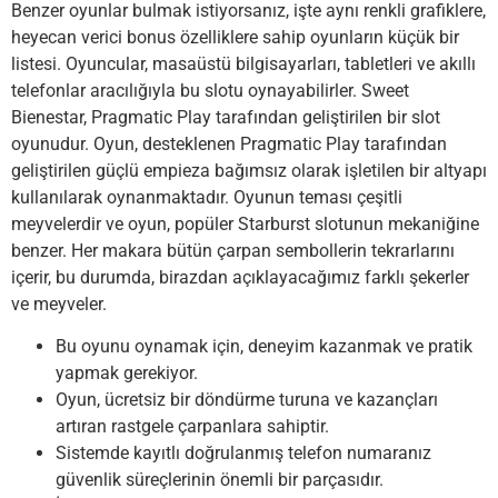
Benzer oyunlar bulmak istiyorsanız, işte aynı renkli grafiklere,
heyecan verici bonus özelliklere sahip oyunların küçük bir
listesi. Oyuncular, masaüstü bilgisayarları, tabletleri ve akıllı
telefonlar aracılığıyla bu slotu oynayabilirler. Sweet
Bienestar, Pragmatic Play tarafından geliştirilen bir slot
oyunudur. Oyun, desteklenen Pragmatic Play tarafından
geliştirilen güçlü empieza bağımsız olarak işletilen bir altyapı
kullanılarak oynanmaktadır. Oyunun teması çeşitli
meyvelerdir ve oyun, popüler Starburst slotunun mekaniğine
benzer. Her makara bütün çarpan sembollerin tekrarlarını
içerir, bu durumda, birazdan açıklayacağımız farklı şekerler
ve meyveler.
Bu oyunu oynamak için, deneyim kazanmak ve pratik
yapmak gerekiyor.
Oyun, ücretsiz bir döndürme turuna ve kazançları
artıran rastgele çarpanlara sahiptir.
Sistemde kayıtlı doğrulanmış telefon numaranız
güvenlik süreçlerinin önemli bir parçasıdır.