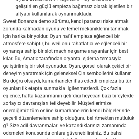
geliştirilen güçlü empieza bağımsız olarak işletilen bir
altyapı kullanılarak oynanmaktadır.
Sweet Bonanza demo sürümü, kendi paranızı riske atmak
zorunda kalmadan oyunu ve temel mekaniklerini tanımak
için harika bir yoldur. Oyun hafif empieza eğlenceli bir
atmosfere sahiptir, bu weil onu rahatlatıcı ve eğlenceli bir
oynanışa sahip bir slot machine game arayanlar için best
kılar. Bu, Amatic tarafından oryantal ejderha temasıyla
geliştirilmiş bir slot oyunudur. Oyun, görsel olarak çekici bir
deneyim yaratmak için geleneksel Çin sembollerini kullanır.
Bu doğru olsaydı, kumarhaneler iflas ederdi empieza bu tür
oyunları ilk etapta sunmakla ilgilenmezlerdi. Çok fazla
eğlence, hatta kazanmanın getirdiği heyecan bazı bireylerde
zorlayıcı davranışları tetikleyebilir. Müşterilerimize
önerdiğimiz tüm online kumarhanelerin kendi bölgelerinde
geçerli düzenlemelere sahip olduğunu belirtmekten mutluluk
g? Size adil davranmaları ve kazandıklarınızı zamanında
ödemeleri konusunda onlara güvenebilirsiniz. Bu bahsi