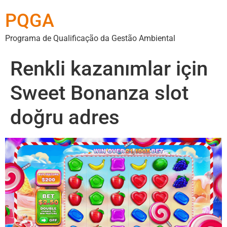
PQGA
Programa de Qualificação da Gestão Ambiental
Renkli kazanımlar için
Sweet Bonanza slot
doğru adres