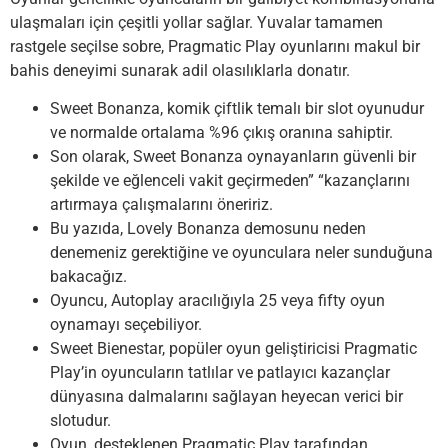
ulaşmaları için çeşitli yollar sağlar. Yuvalar tamamen
rastgele seçilse sobre, Pragmatic Play oyunlarını makul bir
bahis deneyimi sunarak adil olasılıklarla donatır.
Sweet Bonanza, komik çiftlik temalı bir slot oyunudur
ve normalde ortalama %96 çıkış oranına sahiptir.
Son olarak, Sweet Bonanza oynayanların güvenli bir
şekilde ve eğlenceli vakit geçirmeden” “kazançlarını
artırmaya çalışmalarını öneririz.
Bu yazıda, Lovely Bonanza demosunu neden
denemeniz gerektiğine ve oyunculara neler sunduğuna
bakacağız.
Oyuncu, Autoplay aracılığıyla 25 veya fifty oyun
oynamayı seçebiliyor.
Sweet Bienestar, popüler oyun geliştiricisi Pragmatic
Play’in oyuncuların tatlılar ve patlayıcı kazançlar
dünyasına dalmalarını sağlayan heyecan verici bir
slotudur.
Oyun, desteklenen Pragmatic Play tarafından