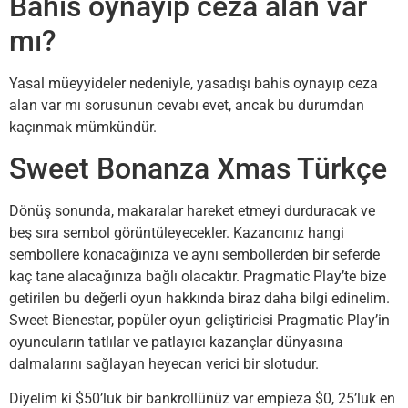
Bahis oynayıp ceza alan var
mı?
Yasal müeyyideler nedeniyle, yasadışı bahis oynayıp ceza
alan var mı sorusunun cevabı evet, ancak bu durumdan
kaçınmak mümkündür.
Sweet Bonanza Xmas Türkçe
Dönüş sonunda, makaralar hareket etmeyi durduracak ve
beş sıra sembol görüntüleyecekler. Kazancınız hangi
sembollere konacağınıza ve aynı sembollerden bir seferde
kaç tane alacağınıza bağlı olacaktır. Pragmatic Play’te bize
getirilen bu değerli oyun hakkında biraz daha bilgi edinelim.
Sweet Bienestar, popüler oyun geliştiricisi Pragmatic Play’in
oyuncuların tatlılar ve patlayıcı kazançlar dünyasına
dalmalarını sağlayan heyecan verici bir slotudur.
Diyelim ki $50’luk bir bankrollünüz var empieza $0, 25’luk en