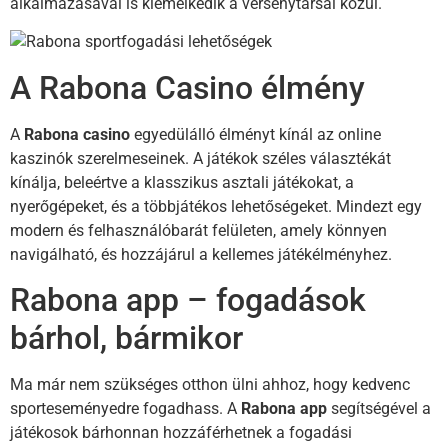
alkalmazásával is kiemelkedik a versenytársai közül.
A Rabona Casino élmény
A
Rabona casino
egyedülálló élményt kínál az online
kaszinók szerelmeseinek. A játékok széles választékát
kínálja, beleértve a klasszikus asztali játékokat, a
nyerőgépeket, és a többjátékos lehetőségeket. Mindezt egy
modern és felhasználóbarát felületen, amely könnyen
navigálható, és hozzájárul a kellemes játékélményhez.
Rabona app – fogadások
bárhol, bármikor
Ma már nem szükséges otthon ülni ahhoz, hogy kedvenc
sporteseményedre fogadhass. A
Rabona app
segítségével a
játékosok bárhonnan hozzáférhetnek a fogadási