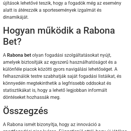
újítások lehetővé teszik, hogy a fogadók még az esemény
alatt is átérezzék a sportesemények izgalmát és
dinamikáját.
Hogyan működik a Rabona
Bet?
A
Rabona bet
olyan fogadási szolgáltatásokat nyújt,
amelyek biztosítják az egyszerű használhatóságot és a
különféle piacok közötti gyors navigálási lehetőséget. A
felhasználók testre szabhatják saját fogadási listáikat, és
könnyedén megtekinthetik a legfrissebb oddsokat és
statisztikákat is, hogy a lehető legjobban informált
döntéseket hozhassák meg.
Összegzés
A Rabona ismét bizonyítja, hogy az innováció a