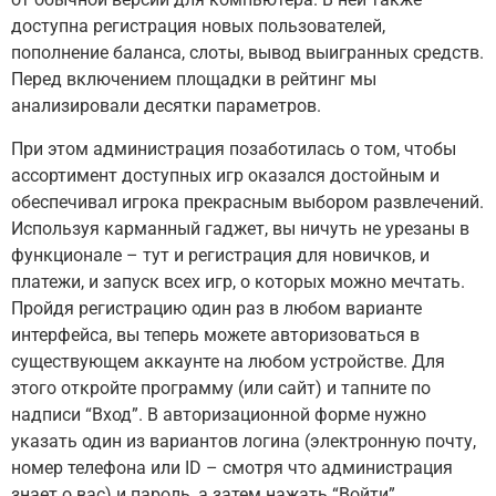
доступна регистрация новых пользователей,
пополнение баланса, слоты, вывод выигранных средств.
Перед включением площадки в рейтинг мы
анализировали десятки параметров.
При этом администрация позаботилась о том, чтобы
ассортимент доступных игр оказался достойным и
обеспечивал игрока прекрасным выбором развлечений.
Используя карманный гаджет, вы ничуть не урезаны в
функционале – тут и регистрация для новичков, и
платежи, и запуск всех игр, о которых можно мечтать.
Пройдя регистрацию один раз в любом варианте
интерфейса, вы теперь можете авторизоваться в
существующем аккаунте на любом устройстве. Для
этого откройте программу (или сайт) и тапните по
надписи “Вход”. В авторизационной форме нужно
указать один из вариантов логина (электронную почту,
номер телефона или ID – смотря что администрация
знает о вас) и пароль, а затем нажать “Войти”.