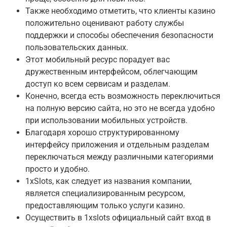
Также необходимо отметить, что клиенты казино
положительно оценивают работу службы
поддержки и способы обеспечения безопасности
пользовательских данных.
Этот мобильный ресурс порадует вас
дружественным интерфейсом, облегчающим
доступ ко всем сервисам и разделам.
Конечно, всегда есть возможность переключиться
на полную версию сайта, но это не всегда удобно
при использовании мобильных устройств.
Благодаря хорошо структурированному
интерфейсу приложения и отдельным разделам
переключаться между различными категориями
просто и удобно.
1xSlots, как следует из названия компании,
является специализированным ресурсом,
предоставляющим только услуги казино.
Осуществить в 1xslots официальный сайт вход в