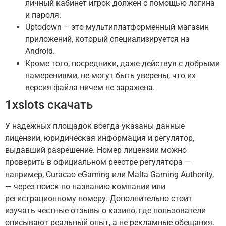
личный кабинет игрок должен с помощью логина
и пароля.
Uptodown – это мультиплатформенный магазин
приложений, который специализируется на
Android.
Кроме того, посредники, даже действуя с добрыми
намерениями, не могут быть уверены, что их
версия файла ничем не заражена.
1xslots скачать
У надежных площадок всегда указаны данные
лицензии, юридическая информация и регулятор,
выдавший разрешение. Номер лицензии можно
проверить в официальном реестре регулятора —
например, Curacao eGaming или Malta Gaming Authority,
— через поиск по названию компании или
регистрационному номеру. Дополнительно стоит
изучать честные отзывы о казино, где пользователи
описывают реальный опыт, а не рекламные обещания.