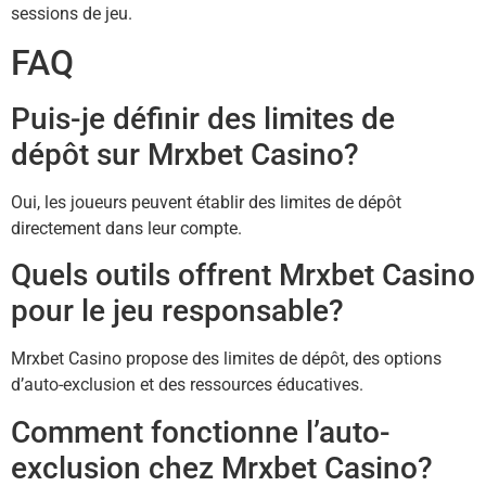
sessions de jeu.
FAQ
Puis-je définir des limites de
dépôt sur Mrxbet Casino?
Oui, les joueurs peuvent établir des limites de dépôt
directement dans leur compte.
Quels outils offrent Mrxbet Casino
pour le jeu responsable?
Mrxbet Casino propose des limites de dépôt, des options
d’auto-exclusion et des ressources éducatives.
Comment fonctionne l’auto-
exclusion chez Mrxbet Casino?