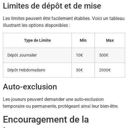
Limites de dépôt et de mise
Les limites peuvent être facilement établies. Voici un tableau
illustrant les options disponibles :
Type de Limite
Min
Max
Dépôt Journalier
10€
500€
Dépôt Hebdomadaire
50€
2000€
Auto-exclusion
Les joueurs peuvent demander une auto-exclusion
temporaire ou permanente, protégeant ainsi leur bien-être.
Encouragement de la