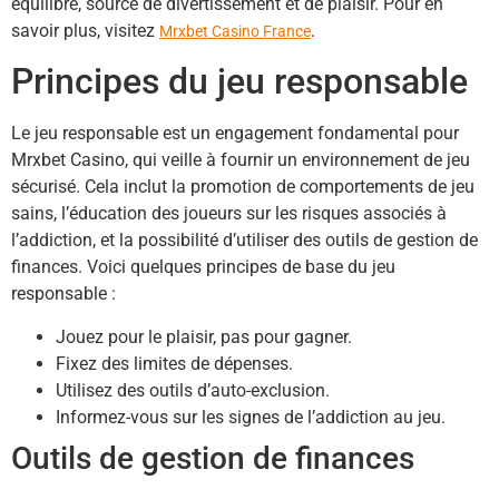
équilibré, source de divertissement et de plaisir. Pour en
savoir plus, visitez
.
Mrxbet Casino France
Principes du jeu responsable
Le jeu responsable est un engagement fondamental pour
Mrxbet Casino, qui veille à fournir un environnement de jeu
sécurisé. Cela inclut la promotion de comportements de jeu
sains, l’éducation des joueurs sur les risques associés à
l’addiction, et la possibilité d’utiliser des outils de gestion de
finances. Voici quelques principes de base du jeu
responsable :
Jouez pour le plaisir, pas pour gagner.
Fixez des limites de dépenses.
Utilisez des outils d’auto-exclusion.
Informez-vous sur les signes de l’addiction au jeu.
Outils de gestion de finances