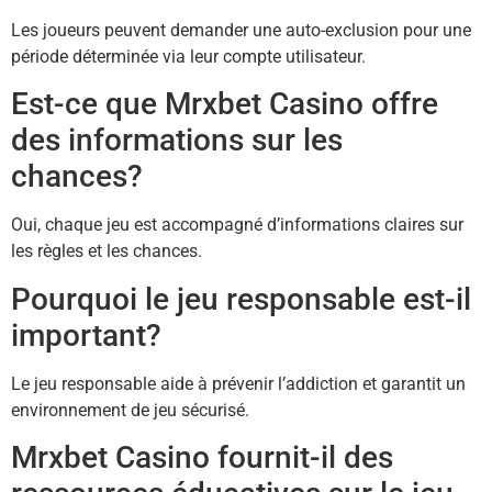
Les joueurs peuvent demander une auto-exclusion pour une
période déterminée via leur compte utilisateur.
Est-ce que Mrxbet Casino offre
des informations sur les
chances?
Oui, chaque jeu est accompagné d’informations claires sur
les règles et les chances.
Pourquoi le jeu responsable est-il
important?
Le jeu responsable aide à prévenir l’addiction et garantit un
environnement de jeu sécurisé.
Mrxbet Casino fournit-il des