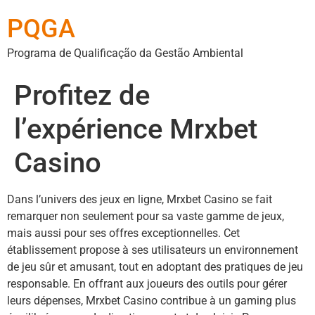
PQGA
Programa de Qualificação da Gestão Ambiental
Profitez de
l’expérience Mrxbet
Casino
Dans l’univers des jeux en ligne, Mrxbet Casino se fait
remarquer non seulement pour sa vaste gamme de jeux,
mais aussi pour ses offres exceptionnelles. Cet
établissement propose à ses utilisateurs un environnement
de jeu sûr et amusant, tout en adoptant des pratiques de jeu
responsable. En offrant aux joueurs des outils pour gérer
leurs dépenses, Mrxbet Casino contribue à un gaming plus