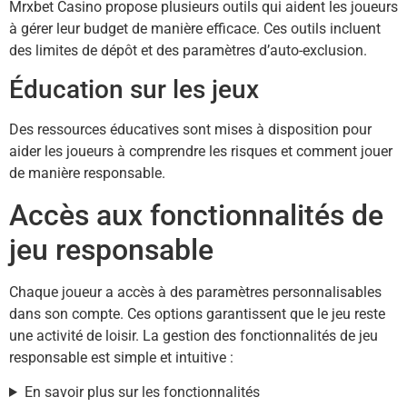
Mrxbet Casino propose plusieurs outils qui aident les joueurs
à gérer leur budget de manière efficace. Ces outils incluent
des limites de dépôt et des paramètres d’auto-exclusion.
Éducation sur les jeux
Des ressources éducatives sont mises à disposition pour
aider les joueurs à comprendre les risques et comment jouer
de manière responsable.
Accès aux fonctionnalités de
jeu responsable
Chaque joueur a accès à des paramètres personnalisables
dans son compte. Ces options garantissent que le jeu reste
une activité de loisir. La gestion des fonctionnalités de jeu
responsable est simple et intuitive :
En savoir plus sur les fonctionnalités