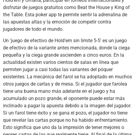
Hold'em y Omaha, participar en torneos internacionales y
disfrutar de juegos gratuitos como Beat the House y King of
the Table. Esta poker app te permite sentir la adrenalina de
las apuestas altas y la emoción de competir contra
jugadores de todo el mundo.
Un 'juego de efectivo de Hold'em sin límite 5-5' es un juego
de efectivo de la variante antes mencionada, donde la ciega
pequeña y la ciega grande ascienden a cinco euros. En la
actualidad existen varios cientos de salas en línea que
permiten jugar a casi todas las variantes del póquer
existentes. La mecánica del farol se ha adoptado en muchos
otros juegos de cartas y de mesa. Si el jugador que farolea
tiene una buena mano más adelante en el juego y ha
acumulado un pozo grande, el oponente puede estar más
inclinado a pagar la apuesta debido a la imagen del jugador.
Si un farol tiene éxito y se gana el pozo, el jugador no tiene
que revelar las cartas porque no ha habido enfrentamiento.
Esto significa que uno da la impresión de tener mejores o
peores cartas de las que realmente tiene. Al final de la última