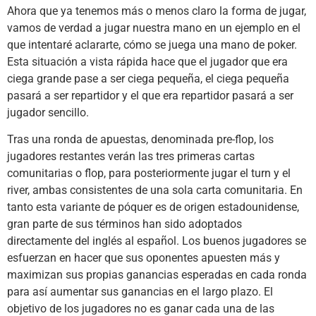
Ahora que ya tenemos más o menos claro la forma de jugar,
vamos de verdad a jugar nuestra mano en un ejemplo en el
que intentaré aclararte, cómo se juega una mano de poker.
Esta situación a vista rápida hace que el jugador que era
ciega grande pase a ser ciega pequeña, el ciega pequeña
pasará a ser repartidor y el que era repartidor pasará a ser
jugador sencillo.
Tras una ronda de apuestas, denominada pre-flop, los
jugadores restantes verán las tres primeras cartas
comunitarias o flop, para posteriormente jugar el turn y el
river, ambas consistentes de una sola carta comunitaria. En
tanto esta variante de póquer es de origen estadounidense,
gran parte de sus términos han sido adoptados
directamente del inglés al español. Los buenos jugadores se
esfuerzan en hacer que sus oponentes apuesten más y
maximizan sus propias ganancias esperadas en cada ronda
para así aumentar sus ganancias en el largo plazo. El
objetivo de los jugadores no es ganar cada una de las