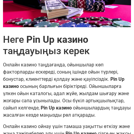
Неге
Pin Up казино
таңдауыңыз керек
Онлайн казино таңдағанда, ойыншылар көп
факторларды ескереді, соның ішінде ойын түрлері,
бонустар, клиенттерді қолдау және қауіпсіздік.
Pin Up
казино
осының барлығын біріктіреді. Ойыншыларға
үлкен ойын каталогы, адал жүйе, жылдам шығару және
жоғары сапа ұсынылады. Осы бүкіл артықшылықтар,
сайып келгенде,
Pin Up казино
ойыншылардың таңдауы
жасалған кезде маңызды рөл атқарады.
Онлайн казино ойнау үшін тамаша уақытты өткізу және
жаңа тәжірибелер алу үшін
Pin Up казино
сізге ең жақсы