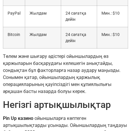
PayPal
Жылдам
24 сағатқа
Мин.: $10
дейін
Bitcoin
Жылдам
24 сағатқа
Мин.: $10
дейін
Төлем және шығару әдістері ойыншылардың өз
қаржыларын басқарудағы келешегін анықтайды,
сондықтан бұл факторларға назар аудару маңызды.
Сонымен қатар, ойыншылардың қаржылық
операцияларының қауіпсіздігі мен құпиялылығы
әрқашан басты назарда болуы керек.
Негізгі артықшылықтар
Pin Up казино
ойыншыларға көптеген
артықшылықтарды ұсынады. Ойыншылардың таңдауы