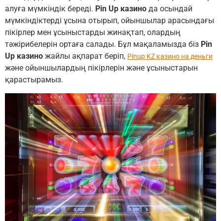
алуға мүмкіндік береді.
Pin Up казино
да осындай
мүмкіндіктерді ұсына отырып, ойыншылар арасындағы
пікірлер мен ұсыныстарды жинақтап, олардың
тәжірибелерін ортаға салады. Бұл мақаламызда біз
Pin
Up казино
жайлы ақпарат беріп,
Pinup KZ казино на деньги
және ойыншылардың пікірлерін және ұсыныстарын
қарастырамыз.