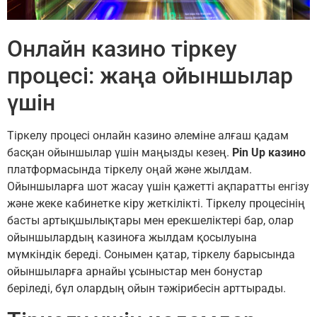
Онлайн казино тіркеу
процесі: жаңа ойыншылар
үшін
Тіркелу процесі онлайн казино әлеміне алғаш қадам
басқан ойыншылар үшін маңызды кезең.
Pin Up казино
платформасында тіркелу оңай және жылдам.
Ойыншыларға шот жасау үшін қажетті ақпаратты енгізу
және жеке кабинетке кіру жеткілікті. Тіркелу процесінің
басты артықшылықтары мен ерекшеліктері бар, олар
ойыншылардың казиноға жылдам қосылуына
мүмкіндік береді. Сонымен қатар, тіркелу барысында
ойыншыларға арнайы ұсыныстар мен бонустар
беріледі, бұл олардың ойын тәжірибесін арттырады.