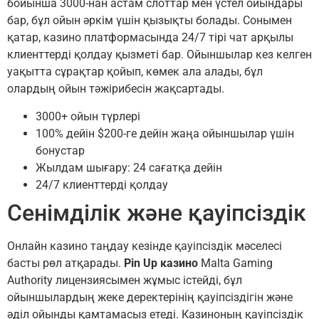
бойынша 3000-нан астам слоттар мен үстел ойындары
бар, бұл ойын әркім үшін қызықты болады. Сонымен
қатар, казино платформасында 24/7 тірі чат арқылы
клиенттерді қолдау қызметі бар. Ойыншылар кез келген
уақытта сұрақтар қойып, көмек ала алады, бұл
олардың ойын тәжірибесін жақсартады.
3000+ ойын түрлері
100% дейін $200-ге дейін жаңа ойыншылар үшін
бонустар
Жылдам шығару: 24 сағатқа дейін
24/7 клиенттерді қолдау
Сенімділік және қауіпсіздік
Онлайн казино таңдау кезінде қауіпсіздік мәселесі
басты рөл атқарады.
Pin Up казино
Malta Gaming
Authority лицензиясымен жұмыс істейді, бұл
ойыншылардың жеке деректерінің қауіпсіздігін және
әділ ойынды қамтамасыз етеді. Казиноның қауіпсіздік