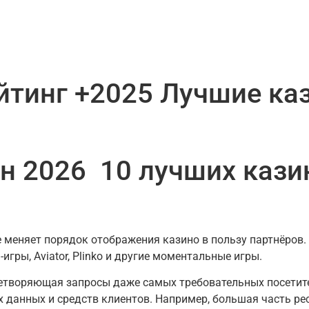
йтинг +2025 Лучшие ка
 2026 ️ 10 лучших кази
 не меняет порядок отображения казино в пользу партнёров
гры, Aviator, Plinko и другие моментальные игры.
влетворяющая запросы даже самых требовательных посетите
данных и средств клиентов. Например, большая часть ре