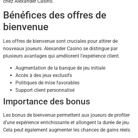
chez Alexander Casino.
Bénéfices des offres de
bienvenue
Les offres de bienvenue sont cruciales pour attirer de
nouveaux joueurs. Alexander Casino se distingue par
plusieurs avantages qui améliorent l’expérience client.
Augmentation de la banque de jeu initiale
Accès à des jeux exclusifs
Politiques de mise favorables
Support client personnalisé
Importance des bonus
Les bonus de bienvenue permettent aux joueurs de profiter
d’une expérience enrichissante et allongent la durée de jeu.
Cela peut également augmenter les chances de gains réels.