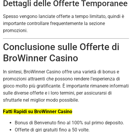
Dettagli delle Offerte Temporanee
Spesso vengono lanciate offerte a tempo limitato, quindi è
importante controllare frequentemente la sezione
promozioni.
Conclusione sulle Offerte di
BroWinner Casino
In sintesi, BroWinner Casino offre una varietà di bonus e
promozioni attraenti che possono rendere l’esperienza di
gioco molto più gratificante. È importante rimanere informati
sulle diverse offerte e i loro termini, per assicurarsi di
sfruttarle nel miglior modo possibile.
Fatti Rapidi su BroWinner Casino
Bonus di Benvenuto fino al 100% sul primo deposito.
Offerte di giri gratuiti fino a 50 volte.