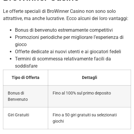
Le offerte speciali di BroWinner Casino non sono solo
attrattive, ma anche lucrative. Ecco alcuni dei loro vantaggi:
Bonus di benvenuto estremamente competitivi
Promozioni periodiche per migliorare l’esperienza di
gioco
Offerte dedicate ai nuovi utenti e ai giocatori fedeli
Termini di scommessa relativamente facili da
soddisfare
Tipo di Offerta
Dettagli
Bonus di
Fino al 100% sul primo deposito
Benvenuto
Giri Gratuiti
Fino a 50 giri gratuiti su selezionati
giochi