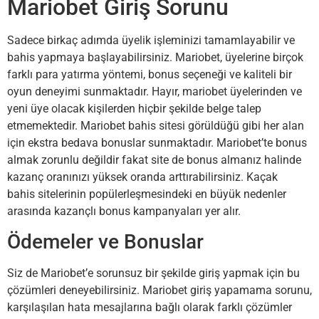
Mariobet Giriş Sorunu
Sadece birkaç adımda üyelik işleminizi tamamlayabilir ve
bahis yapmaya başlayabilirsiniz. Mariobet, üyelerine birçok
farklı para yatırma yöntemi, bonus seçeneği ve kaliteli bir
oyun deneyimi sunmaktadır. Hayır, mariobet üyelerinden ve
yeni üye olacak kişilerden hiçbir şekilde belge talep
etmemektedir. Mariobet bahis sitesi görüldüğü gibi her alan
için ekstra bedava bonuslar sunmaktadır. Mariobet’te bonus
almak zorunlu değildir fakat site de bonus almanız halinde
kazanç oranınızı yüksek oranda arttırabilirsiniz. Kaçak
bahis sitelerinin popülerleşmesindeki en büyük nedenler
arasında kazançlı bonus kampanyaları yer alır.
Ödemeler ve Bonuslar
Siz de Mariobet’e sorunsuz bir şekilde giriş yapmak için bu
çözümleri deneyebilirsiniz. Mariobet giriş yapamama sorunu,
karşılaşılan hata mesajlarına bağlı olarak farklı çözümler