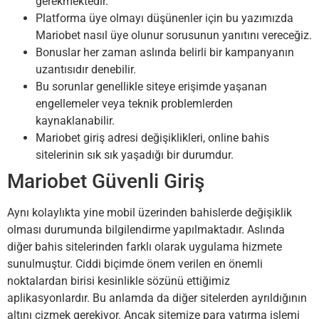
gerekmektedir.
Platforma üye olmayı düşünenler için bu yazımızda
Mariobet nasıl üye olunur sorusunun yanıtını vereceğiz.
Bonuslar her zaman aslında belirli bir kampanyanın
uzantısıdır denebilir.
Bu sorunlar genellikle siteye erişimde yaşanan
engellemeler veya teknik problemlerden
kaynaklanabilir.
Mariobet giriş adresi değişiklikleri, online bahis
sitelerinin sık sık yaşadığı bir durumdur.
Mariobet Güvenli Giriş
Aynı kolaylıkta yine mobil üzerinden bahislerde değişiklik
olması durumunda bilgilendirme yapılmaktadır. Aslında
diğer bahis sitelerinden farklı olarak uygulama hizmete
sunulmuştur. Ciddi biçimde önem verilen en önemli
noktalardan birisi kesinlikle sözünü ettiğimiz
aplikasyonlardır. Bu anlamda da diğer sitelerden ayrıldığının
altını çizmek gerekiyor. Ancak sitemize para yatırma işlemi