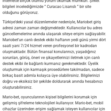
internette birçok olumlu yorum okumak mümkün. Şirket
bilgileri incelediğimizde ” Curacao Lisanslı ” bir site
olduğunu görüyoruz.
Türkiye’deki yasal düzenlemeler nedeniyle, Mariobet giriş
adresi zaman zaman değişmektedir. Kullanıcılar bu adres
güncellemelerine anında ulaşarak siteye erişim sağlayabilir.
Mariobet‘un canlı destek ekibi haftanın yedi günü yirmi dört
saati yani 7/24 hizmet veren profesyonel bir kadrodan
oluşmaktadır. Bütün finansal konularınızı, yaşadığınız
sorunları, görüş, öneri ve şikayetlerinizi iletmek için canlı
destek ekibi ile bağlantı kurmanız gerekmektedir. Üyelik
oluşturmak için karmaşık prosedürlere takılmadan, sadece
birkaç basit adımla kolayca üye olabilirsiniz. Bilgilerinizi
doğru ve eksiksiz bir şekilde doldurarak anında hesabınızı
oluşturabilirsiniz.
Mario-bet, oyuncularının kişisel bilgilerini korumak için
gelişmiş şifreleme teknolojileri kullanıyor. Mario-bet, mobil
cihazlar üzerinden erişim sağlamak isteyen kullanıcılar için