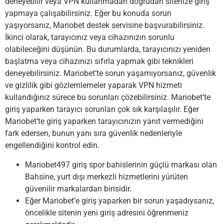
deneyebilir veya VPN kullanmadan doğrudan sitenize giriş
yapmaya çalışabilirsiniz. Eğer bu konuda sorun
yaşıyorsanız, Mariobet destek servisine başvurabilirsiniz.
İkinci olarak, tarayıcınız veya cihazınızın sorunlu
olabileceğini düşünün. Bu durumlarda, tarayıcınızı yeniden
başlatma veya cihazınızı sıfırla yapmak gibi teknikleri
deneyebilirsiniz. Mariobet’te sorun yaşamıyorsanız, güvenlik
ve gizlilik gibi gözlemlemeler yaparak VPN hizmeti
kullandığınız sürece bu sorunları çözebilirsiniz. Mariobet’te
giriş yaparken tarayıcı sorunları çok sık karşılaşılır. Eğer
Mariobet’te giriş yaparken tarayıcınızın yanıt vermediğini
fark edersen, bunun yanı sıra güvenlik nedenleriyle
engellendiğini kontrol edin.
Mariobet497 giriş spor bahislerinin güçlü markası olan
Bahsine, yurt dışı merkezli hizmetlerini yürüten
güvenilir markalardan birisidir.
Eğer Mariobet’e giriş yaparken bir sorun yaşadıysanız,
öncelikle sitenin yeni giriş adresini öğrenmeniz