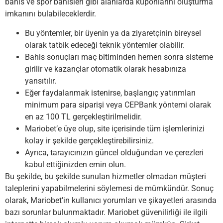
bahis ve spor bahisleri gibi alanlarda kuponlarını oluşturma
imkanını bulabileceklerdir.
Bu yöntemler, bir üyenin ya da ziyaretçinin bireysel
olarak tatbik edeceği teknik yöntemler olabilir.
Bahis sonuçları maç bitiminden hemen sonra sisteme
girilir ve kazançlar otomatik olarak hesabınıza
yansıtılır.
Eğer faydalanmak istenirse, başlangıç ​​yatırımları
minimum para siparişi veya CEPBank yöntemi olarak
en az 100 TL gerçekleştirilmelidir.
Mariobet’e üye olup, site içerisinde tüm işlemlerinizi
kolay ir şekilde gerçekleştirebilirsiniz.
Ayrıca, tarayıcınızın güncel olduğundan ve çerezleri
kabul ettiğinizden emin olun.
Bu şekilde, bu şekilde sunulan hizmetler olmadan müşteri
taleplerini yapabilmelerini söylemesi de mümkündür. Sonuç
olarak, Mariobet’in kullanıcı yorumları ve şikayetleri arasında
bazı sorunlar bulunmaktadır. Mariobet güvenilirliği ile ilgili