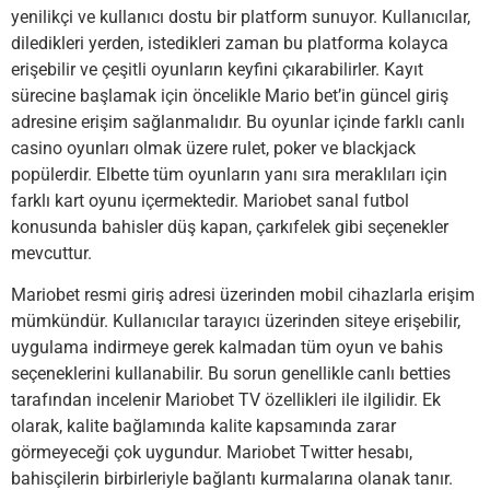
yenilikçi ve kullanıcı dostu bir platform sunuyor. Kullanıcılar,
diledikleri yerden, istedikleri zaman bu platforma kolayca
erişebilir ve çeşitli oyunların keyfini çıkarabilirler. Kayıt
sürecine başlamak için öncelikle Mario bet’in güncel giriş
adresine erişim sağlanmalıdır. Bu oyunlar içinde farklı canlı
casino oyunları olmak üzere rulet, poker ve blackjack
popülerdir. Elbette tüm oyunların yanı sıra meraklıları için
farklı kart oyunu içermektedir. Mariobet sanal futbol
konusunda bahisler düş kapan, çarkıfelek gibi seçenekler
mevcuttur.
Mariobet resmi giriş adresi üzerinden mobil cihazlarla erişim
mümkündür. Kullanıcılar tarayıcı üzerinden siteye erişebilir,
uygulama indirmeye gerek kalmadan tüm oyun ve bahis
seçeneklerini kullanabilir. Bu sorun genellikle canlı betties
tarafından incelenir Mariobet TV özellikleri ile ilgilidir. Ek
olarak, kalite bağlamında kalite kapsamında zarar
görmeyeceği çok uygundur. Mariobet Twitter hesabı,
bahisçilerin birbirleriyle bağlantı kurmalarına olanak tanır.