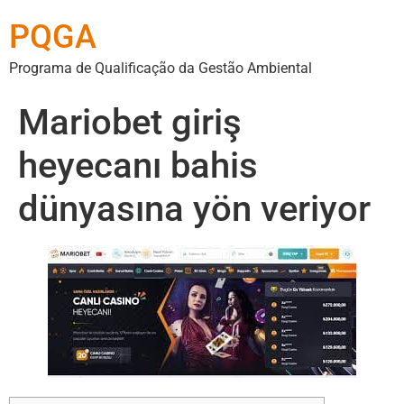
PQGA
Programa de Qualificação da Gestão Ambiental
Mariobet giriş
heyecanı bahis
dünyasına yön veriyor