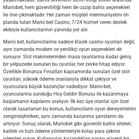
Mariobet, hem güvenilirliği hem de cazip bahis seçenekleri
ile öne çıkmaktadır. Her zaman müşteri memnuniyetini ön
planda tutan Mario bet Casino, 7/24 hizmet veren destek
ekibiyle kullanıcılarının yanında yer alır.
Mario bet, kullanıcılarına sadece klasik casino oyunları değil,
aynı zamanda modern ve yenilikçi oyun seçenekleri de
sunuyor. Slot makinelerinden masa oyunlarına kadar geniş
bir yelpazede sunulan bu oyunlar, her zevke hitap ediyor.
Özellikle Bonanza Fırsatları kapsamında sunulan özel slot
oyunları, yüksek ödeme oranlarıyla dikkat çekiyor ve
oyunculara büyük kazançlar vadediyor. Mario-bet,
oyuncularına sunduğu Hoş Geldin Bonusu ile kazanmaya
başlamanın kapılarını aralıyor. İlk kez üye olanlar için özel
olarak tasarlanan bu bonus, kullanıcıların oyun deneyimlerini
zenginleştirirken, aynı zamanda kazanma şanslarını da
artırıyor. Sonuç olarak, Mariobet gibi güvenilir bahis siteleri,
kaliteli ve hızlı ödeme yöntemleriyle kolay para çekme
işlemleri sunar. Kullanıcılar, kazandıkları parayı güvenli bir