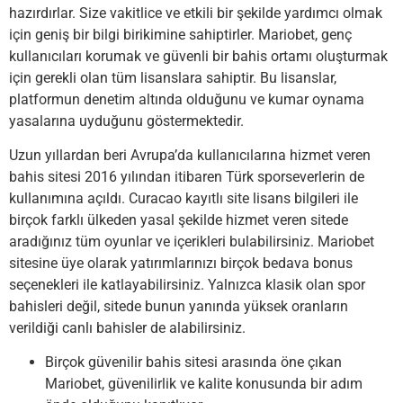
hazırdırlar. Size vakitlice ve etkili bir şekilde yardımcı olmak
için geniş bir bilgi birikimine sahiptirler. Mariobet, genç
kullanıcıları korumak ve güvenli bir bahis ortamı oluşturmak
için gerekli olan tüm lisanslara sahiptir. Bu lisanslar,
platformun denetim altında olduğunu ve kumar oynama
yasalarına uyduğunu göstermektedir.
Uzun yıllardan beri Avrupa’da kullanıcılarına hizmet veren
bahis sitesi 2016 yılından itibaren Türk sporseverlerin de
kullanımına açıldı. Curacao kayıtlı site lisans bilgileri ile
birçok farklı ülkeden yasal şekilde hizmet veren sitede
aradığınız tüm oyunlar ve içerikleri bulabilirsiniz. Mariobet
sitesine üye olarak yatırımlarınızı birçok bedava bonus
seçenekleri ile katlayabilirsiniz. Yalnızca klasik olan spor
bahisleri değil, sitede bunun yanında yüksek oranların
verildiği canlı bahisler de alabilirsiniz.
Birçok güvenilir bahis sitesi arasında öne çıkan
Mariobet, güvenilirlik ve kalite konusunda bir adım