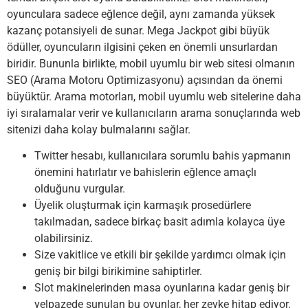
oyunculara sadece eğlence değil, aynı zamanda yüksek
kazanç potansiyeli de sunar. Mega Jackpot gibi büyük
ödüller, oyuncuların ilgisini çeken en önemli unsurlardan
biridir. Bununla birlikte, mobil uyumlu bir web sitesi olmanın
SEO (Arama Motoru Optimizasyonu) açısından da önemi
büyüktür. Arama motorları, mobil uyumlu web sitelerine daha
iyi sıralamalar verir ve kullanıcıların arama sonuçlarında web
sitenizi daha kolay bulmalarını sağlar.
Twitter hesabı, kullanıcılara sorumlu bahis yapmanın
önemini hatırlatır ve bahislerin eğlence amaçlı
olduğunu vurgular.
Üyelik oluşturmak için karmaşık prosedürlere
takılmadan, sadece birkaç basit adımla kolayca üye
olabilirsiniz.
Size vakitlice ve etkili bir şekilde yardımcı olmak için
geniş bir bilgi birikimine sahiptirler.
Slot makinelerinden masa oyunlarına kadar geniş bir
yelpazede sunulan bu oyunlar, her zevke hitap ediyor.