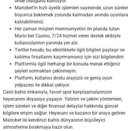
önde olduğunu kanıtlıyor.
Mariobet’in hızlı üyelik işlemleri sayesinde, uzun süreler
boyunca beklemek zorunda kalmadan anında oyunlara
katılabilirsiniz.
Her zaman müşteri memnuniyetini ön planda tutan
Mario bet Casino, 7/24 hizmet veren destek ekibiyle
kullanıcılarının yanında yer alır.
Twitter hesabı, bu etkinliklerle ilgili bilgileri paylaşır ve
katılma fırsatlarını kaçırmamanız için sizi bilgilendirir.
Platformla ilgili herhangi bir konuda merak ettiğiniz
şeyleri sormaktan çekinmeyin.
Platform, kullanıcı dostu arayüzü ve geniş oyun
yelpazesi ile dikkat çekiyor.
Canlı bahis imkanıyla, favori spor karşılaşmalarınızın
heyecanını doyasıya yaşayın. Yatırım ve çekim yöntemleri,
işlem süreleri ve diğer finansal detaylar hakkında güncel
bilgilere erişim sağlar. Heyecanı ve kazancı bir araya getiren
Mariobet ile kendinizi bahis dünyasının büyüleyici
atmosferine bırakmaya hazır olun.