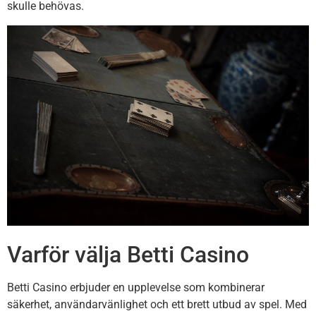
skulle behövas.
Varför välja Betti Casino
Betti Casino erbjuder en upplevelse som kombinerar
säkerhet, användarvänlighet och ett brett utbud av spel. Med