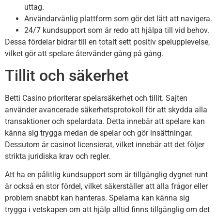
uttag.
Användarvänlig plattform som gör det lätt att navigera.
24/7 kundsupport som är redo att hjälpa till vid behov.
Dessa fördelar bidrar till en totalt sett positiv spelupplevelse,
vilket gör att spelare återvänder gång på gång.
Tillit och säkerhet
Betti Casino prioriterar spelarsäkerhet och tillit. Sajten
använder avancerade säkerhetsprotokoll för att skydda alla
transaktioner och spelardata. Detta innebär att spelare kan
känna sig trygga medan de spelar och gör insättningar.
Dessutom är casinot licensierat, vilket innebär att det följer
strikta juridiska krav och regler.
Att ha en pålitlig kundsupport som är tillgänglig dygnet runt
är också en stor fördel, vilket säkerställer att alla frågor eller
problem snabbt kan hanteras. Spelarna kan känna sig
trygga i vetskapen om att hjälp alltid finns tillgänglig om det