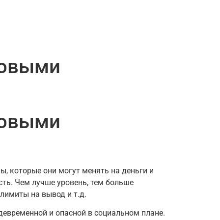
совыми
совыми
, которые они могут менять на деньги и
ть. Чем лучше уровень, тем больше
имиты на вывод и т.д.
девременной и опасной в социальном плане.