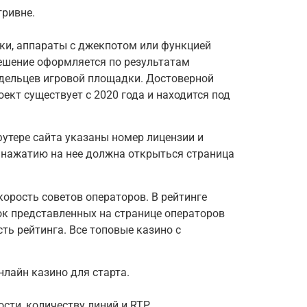
гривне.
нки, аппараты с джекпотом или функцией
решение оформляется по результатам
адельцев игровой площадки. Достоверной
ект существует с 2020 года и находится под
тере сайта указаны номер лицензии и
о нажатию на нее должна открыться страница
орость советов операторов. В рейтинге
ок представленных на странице операторов
ь рейтинга. Все топовые казино с
нлайн казино для стартa.
сти, количеству линий и RTP.