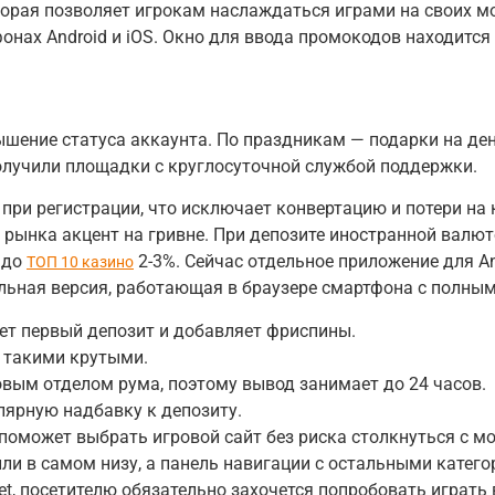
которая позволяет игрокам наслаждаться играми на своих 
нах Android и iOS. Окно для ввода промокодов находится 
шение статуса аккаунта. По праздникам — подарки на ден
олучили площадки с круглосуточной службой поддержки.
при регистрации, что исключает конвертацию и потери на к
о рынка акцент на гривне. При депозите иностранной валю
 до
2-3%. Сейчас отдельное приложение для A
ТОП 10 казино
льная версия, работающая в браузере смартфона с полны
ет первый депозит и добавляет фриспины.
 такими крутыми.
вым отделом рума, поэтому вывод занимает до 24 часов.
ярную надбавку к депозиту.
 поможет выбрать игровой сайт без риска столкнуться с 
и в самом низу, а панель навигации с остальными катего
et, посетителю обязательно захочется попробовать играть