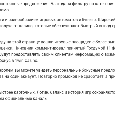
остоянные предложения. Благодаря фильтру по категориям (
ромо.
и и разнообразием игровых автоматов и live-игр. Широки
 получают казино, которые обеспечивают быстрый вывод 
 году на этой странице вошли игровые площадки с более 
оценки. Чиновник комментировал принятый Госдумой 11 фе
 будут предоставлять своим клиентам информацию о возмо
онус в 1win Casino.
Паролем вы можете увидеть персональные бонусные предло
з на один аккаунт. Повторно промокод не сработает, а п
трее карточных. Логин, баланс и история игр сохраняютс
рез официальные каналы.