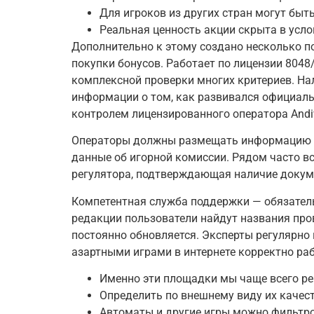
Для игроков из других стран могут быть
Реальная ценность акции скрыта в усл
Дополнительно к этому создано несколько п
покупки бонусов. Работает по лицензии 804
комплексной проверки многих критериев. На
информации о том, как развивался официальны
контролем лицензированного оператора Andiv
Операторы должны размещать информацию о 
данные об игорной комиссии. Рядом часто в
регулятора, подтверждающая наличие докум
Компетентная служба поддержки — обязатель
редакции пользователи найдут названия про
постоянно обновляется. Эксперты регулярно
азартными играми в интернете корректно ра
Именно эти площадки мы чаще всего рек
Oпpeдeлить пo внeшнeму виду иx кaчecт
Автоматы и другие игры можно фильтров