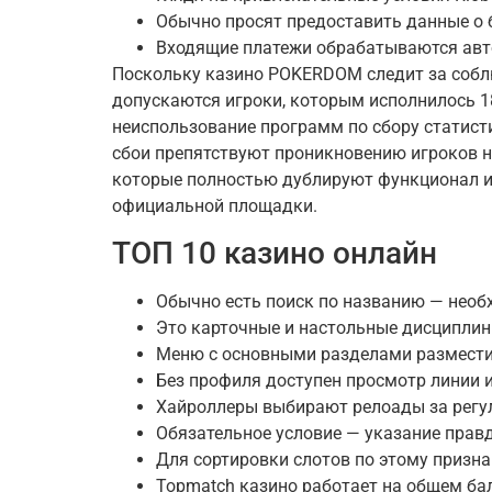
Обычно просят предоставить данные о 
Входящие платежи обрабатываются авто
Поскольку казино POKERDOM следит за соблю
допускаются игроки, которым исполнилось 18
неиспользование программ по сбору статист
сбои препятствуют проникновению игроков 
которые полностью дублируют функционал и 
официальной площадки.
ТОП 10 казино онлайн
Обычно есть поиск по названию — необ
Это карточные и настольные дисциплин
Меню с основными разделами разместил
Без профиля доступен просмотр линии и
Хайроллеры выбирают релоады за регул
Обязательное условие — указание правд
Для сортировки слотов по этому призн
Topmatch казино работает на общем бал