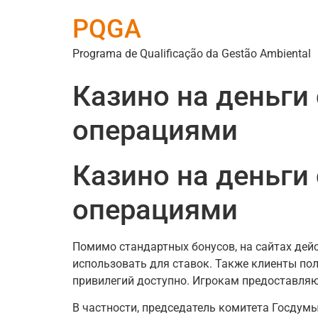
PQGA
Programa de Qualificação da Gestão Ambiental
Казино на деньг
операциями
Казино на деньг
операциями
Помимо стандартных бонусов, на сайтах дей
использовать для ставок. Также клиенты по
привилегий доступно. Игрокам предоставляю
В частности, председатель комитета Госдум