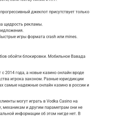
к прогрессивный джекпот присутствует только
 на щедрость рекламы.
редложения.
 быстрые игры формата crash или mines.
обов обойти блокировки. Мобильное Вавада
с 2014 года, а новые казино онлайн вроде
едства игрока законом. Разные юрисдикции
ах самые надежные онлайн казино в россии и
лиенты могут играть в Vodka Casino на
у, механикам и другим параметрам они не
альной информации об этом нигде нет. В