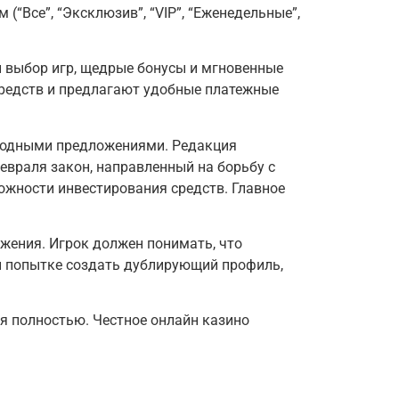
“Все”, “Эксклюзив”, “VIP”, “Еженедельные”,
й выбор игр, щедрые бонусы и мгновенные
средств и предлагают удобные платежные
выгодными предложениями. Редакция
враля закон, направленный на борьбу с
жности инвестирования средств. Главное
жения. Игрок должен понимать, что
ри попытке создать дублирующий профиль,
я полностью. Честное онлайн казино