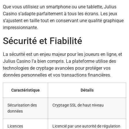
Que vous utilisiez un smartphone ou une tablette, Julius
Casino s’adapte parfaitement à tous les écrans. Les jeux
s’ajustent en taille tout en conservant une qualité graphique
impressionnante.
Sécurité et Fiabilité
La sécurité est un enjeu majeur pour les joueurs en ligne, et
Julius Casino l’a bien compris. La plateforme utilise des
technologies de cryptage avancées pour protéger vos
données personnelles et vos transactions financières.
Caractéristique
Détails
Sécurisation des
Cryptage SSL de haut niveau
données
Licences
Licencié par une autorité de régulation