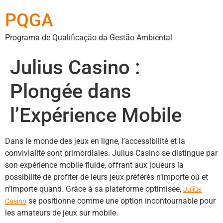
PQGA
Programa de Qualificação da Gestão Ambiental
Julius Casino :
Plongée dans
l’Expérience Mobile
Dans le monde des jeux en ligne, l’accessibilité et la
convivialité sont primordiales. Julius Casino se distingue par
son expérience mobile fluide, offrant aux joueurs la
possibilité de profiter de leurs jeux préférés n’importe où et
n’importe quand. Grâce à sa plateforme optimisée,
Julius
se positionne comme une option incontournable pour
Casino
les amateurs de jeux sur mobile.