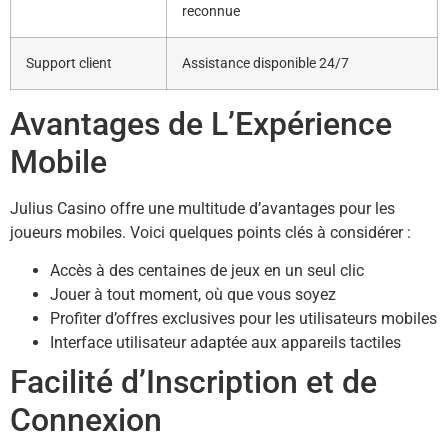
reconnue
Support client
Assistance disponible 24/7
Avantages de L’Expérience
Mobile
Julius Casino offre une multitude d’avantages pour les
joueurs mobiles. Voici quelques points clés à considérer :
Accès à des centaines de jeux en un seul clic
Jouer à tout moment, où que vous soyez
Profiter d’offres exclusives pour les utilisateurs mobiles
Interface utilisateur adaptée aux appareils tactiles
Facilité d’Inscription et de
Connexion