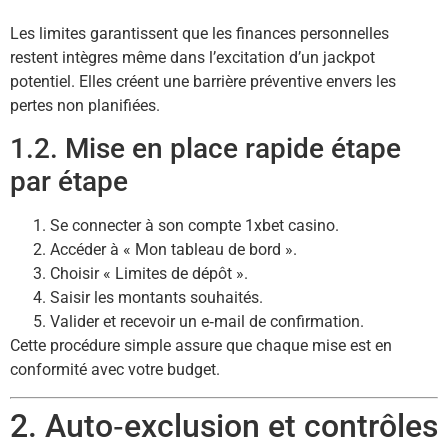
Les limites garantissent que les finances personnelles
restent intègres même dans l’excitation d’un jackpot
potentiel. Elles créent une barrière préventive envers les
pertes non planifiées.
1.2. Mise en place rapide étape
par étape
Se connecter à son compte 1xbet casino.
Accéder à « Mon tableau de bord ».
Choisir « Limites de dépôt ».
Saisir les montants souhaités.
Valider et recevoir un e‑mail de confirmation.
Cette procédure simple assure que chaque mise est en
conformité avec votre budget.
2. Auto‑exclusion et contrôles