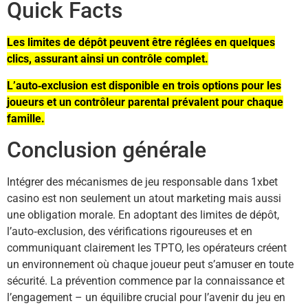
Quick Facts
Les limites de dépôt peuvent être réglées en quelques
clics, assurant ainsi un contrôle complet.
L’auto‑exclusion est disponible en trois options pour les
joueurs et un contrôleur parental prévalent pour chaque
famille.
Conclusion générale
Intégrer des mécanismes de jeu responsable dans 1xbet
casino est non seulement un atout marketing mais aussi
une obligation morale. En adoptant des limites de dépôt,
l’auto‑exclusion, des vérifications rigoureuses et en
communiquant clairement les TPTO, les opérateurs créent
un environnement où chaque joueur peut s’amuser en toute
sécurité. La prévention commence par la connaissance et
l’engagement – un équilibre crucial pour l’avenir du jeu en