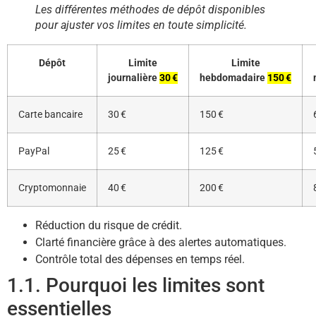
Les différentes méthodes de dépôt disponibles
pour ajuster vos limites en toute simplicité.
Dépôt
Limite
Limite
journalière
30 €
hebdomadaire
150 €
Carte bancaire
30 €
150 €
PayPal
25 €
125 €
Cryptomonnaie
40 €
200 €
Réduction du risque de crédit.
Clarté financière grâce à des alertes automatiques.
Contrôle total des dépenses en temps réel.
1.1. Pourquoi les limites sont
essentielles