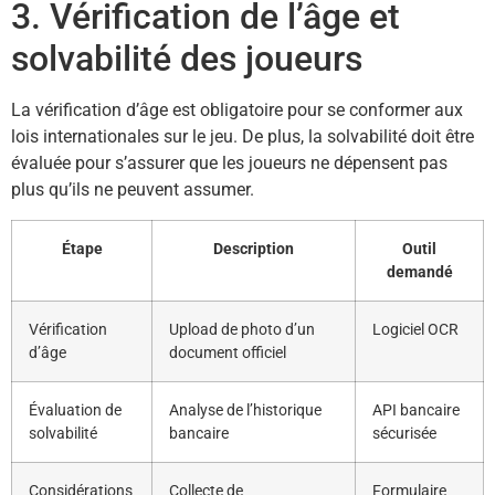
3. Vérification de l’âge et
solvabilité des joueurs
La vérification d’âge est obligatoire pour se conformer aux
lois internationales sur le jeu. De plus, la solvabilité doit être
évaluée pour s’assurer que les joueurs ne dépensent pas
plus qu’ils ne peuvent assumer.
Étape
Description
Outil
demandé
Vérification
Upload de photo d’un
Logiciel OCR
d’âge
document officiel
Évaluation de
Analyse de l’historique
API bancaire
solvabilité
bancaire
sécurisée
Considérations
Collecte de
Formulaire