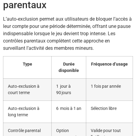
parentaux
L’auto‑exclusion permet aux utilisateurs de bloquer l’accès à
leur compte pour une période déterminée, offrant une pause
indispensable lorsque le jeu devient trop intense. Les
contrôles parentaux complètent cette approche en
surveillant l’activité des membres mineurs.
Type
Durée
Fréquence d’usage
disponible
Auto‑exclusion à
1 jour à
1 fois par année
court terme
90 jours
Auto‑exclusion à
6 mois à 1 an
Sélection libre
long terme
Contrôle parental
Option
Valide pour tout