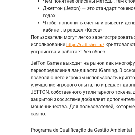
Чем понятнее описаны методы, тем спок
Джеттон (Jetton) — это стандарт токен
годах.
Чтобы пополнить счет или вывести день
кабинет, в раздел «Касса».
Пользователи могут легко зарегистрироваться
использование
криптовалют
https://catfishes.ru/
устройства и работает без сбоев.
JetTon Games выходит на рынок как многоф
переопределения ландшафта iGaming. В основ
позволяющего игрокам использовать криптов
улучшение игрового опыта, но и решает давн
JETTON, собственного утилитарного токена,
закрытой экосистеме добавляет дополнитель
мошенничества. Для пользователей, которые 
casino.
Programa de Qualificação da Gestão Ambiental