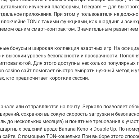
 детального изучения платформы, Telegram — для быстрого
 отдельное приложение. При этом у пользователя не должно
 блокчейне TON с такими функциями, как шардинг и асинх
ляемом одним смарт-контрактом. Значительным развитием
ые бонусы и широкая коллекция азартных игр. На официал
о и высокий уровень безопасности и прозрачности. Попол
риптовалютой. Для этого доступны несколько популярных п
on casino сайт помогает быстро выбрать нужный метод и ув
х, кто предпочитает короткие сессии.
канале или отправляются на почту. Зеркало позволяет обо
ирений, сохраняя высокую скорость загрузки и безопасно
ль до нескольких месяцев) и понятные требования к учас
андартных решений вроде Banana Keno и Double Up. По ном
а сайте. С помощью TON-кошелька При выборе этого спосо