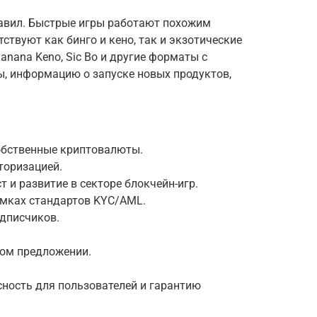
правил. Быстрые игры работают похожим
ствуют как бинго и кено, так и экзотические
Banana Keno, Sic Bo и другие форматы с
ы, информацию о запуске новых продуктов,
собственные криптовалюты.
торизацией.
 и развитие в секторе блокчейн-игр.
амках стандартов KYC/AML.
дписчиков.
ном предложении.
ность для пользователей и гарантию