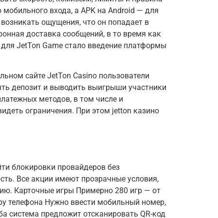
 мобильного входа, а APK на Android — для
 возникать ощущения, что он попадает в
ронная доставка сообщений, в то время как
 для JetTon Game стало введение платформы
ьном сайте JetTon Casino пользователи
нять депозит и выводить выигрыши участники
латежных методов, в том числе и
идеть ограничения. При этом jetton казино
йти блокировки провайдеров без
сть. Все акции имеют прозрачные условия,
тию. Карточные игры Примерно 280 игр — от
еру телефона Нужно ввести мобильный номер,
ба система предложит отсканировать QR-код