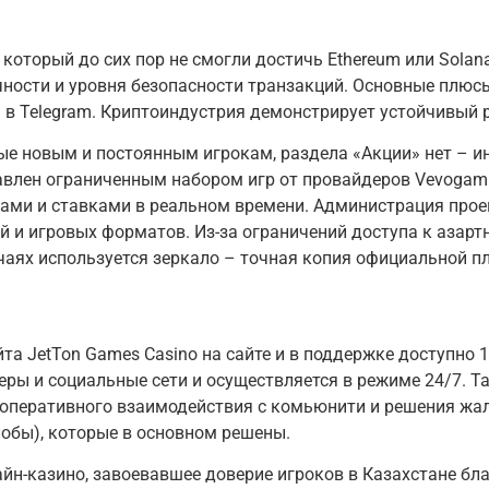
 который до сих пор не смогли достичь Ethereum или Solana
чности и уровня безопасности транзакций. Основные плю
в Telegram. Криптоиндустрия демонстрирует устойчивый р
е новым и постоянным игрокам, раздела «Акции» нет – ин
ставлен ограниченным набором игр от провайдеров Vevoga
ми и ставками в реальном времени. Администрация проек
ий и игровых форматов. Из-за ограничений доступа к азар
чаях используется зеркало – точная копия официальной п
та JetTon Games Casino на сайте и в поддержке доступно 1
жеры и социальные сети и осуществляется в режиме 24/7. Т
оперативного взаимодействия с комьюнити и решения жало
лобы), которые в основном решены.
айн-казино, завоевавшее доверие игроков в Казахстане бл