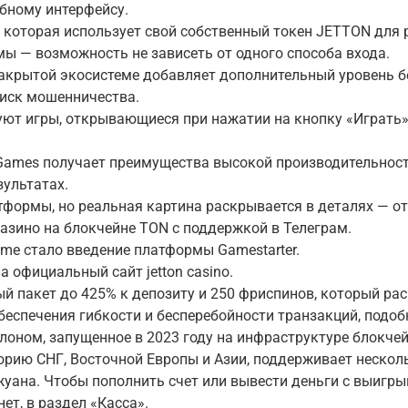
обному интерфейсу.
, которая использует свой собственный токен JETTON для
ы — возможность не зависеть от одного способа входа.
закрытой экосистеме добавляет дополнительный уровень б
иск мошенничества.
уют игры, открывающиеся при нажатии на кнопку «Играть
 Games получает преимущества высокой производительност
зультатах.
формы, но реальная картина раскрывается в деталях — от
азино на блокчейне TON с поддержкой в Телеграм.
me стало введение платформы Gamestarter.
 официальный сайт jetton casino.
 пакет до 425% к депозиту и 250 фриспинов, который рас
еспечения гибкости и бесперебойности транзакций, подобн
клоном, запущенное в 2023 году на инфраструктуре блокче
орию СНГ, Восточной Европы и Азии, поддерживает несколь
ана. Чтобы пополнить счет или вывести деньги с выигрыш
ет, в раздел «Касса».