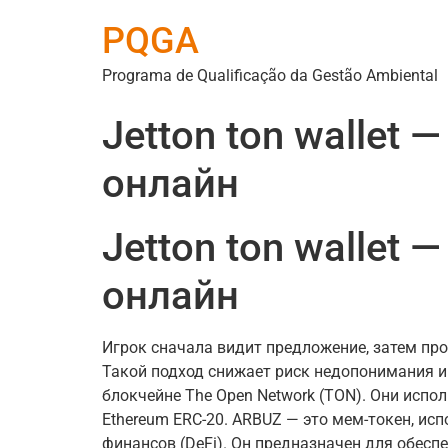
PQGA
Programa de Qualificação da Gestão Ambiental
Jetton ton wallet
онлайн
Jetton ton wallet
онлайн
Игрок сначала видит предложение, затем про
Такой подход снижает риск недопонимания и
блокчейне The Open Network (TON). Они испо
Ethereum ERC-20. ARBUZ — это мем-токен, ис
финансов (DeFi). Он предназначен для обесп