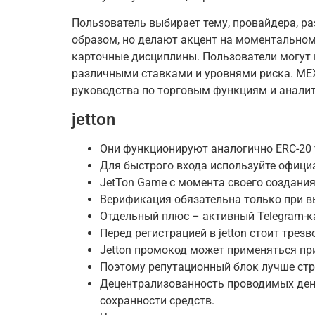
Пользователь выбирает тему, провайдера, ра
образом, но делают акцент на моментальном 
карточные дисциплины. Пользователи могут най
различными ставками и уровнями риска. MEX
руководства по торговым функциям и аналит
jetton
Они функционируют аналогично ERC-20 
Для быстрого входа используйте официал
JetTon Game с момента своего создания
Верификация обязательна только при в
Отдельный плюс – активный Telegram-
Перед регистрацией в jetton стоит тре
Jetton промокод может применяться при
Поэтому репутационный блок лучше стр
Децентрализованность проводимых дене
сохранности средств.