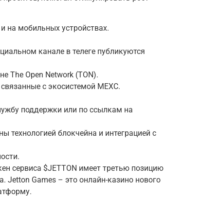
 и на мобильных устройствах.
циальном канале в телеге публикуются
е The Open Network (TON).
 связанные с экосистемой MEXC.
лужбу поддержки или по ссылкам на
ы технологией блокчейна и интеграцией с
ости.
окен сервиса $JETTON имеет третью позицию
. Jetton Games – это онлайн-казино нового
атформу.