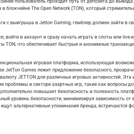
ойнее пользователь проходит путь от депозита до вывода.
ов в блокчейне The Open Network (TON), который стремител
ги с выигрыша в Jetton Gaming, гемблер должен зайти в с
, войти в аккаунт и сразу начать играть в слоты или live
ы TON, что обеспечивает быстрые и анонимные транзакци
ункциональная игровая платформа, использующая возможн
е JetTon Games лежит предложение безопасного, прозрачн
алюту JETTON для различных игровых активностей. Эта и
ие проблемы в секторе азартных игр, такие как вопросы до
 дополнительно повышает безопасность и полезность плат
ный уровень безопасности, минимизируя зависимость от 
ищут альтернативные упоминания бренда, встречаются форм