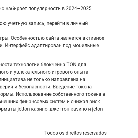
ьно набирает популярность в 2024–2025
вою учетную запись, перейти в личный
-игры. Особенностью сайта является активное
и. Интерфейс адаптирован под мобильные
ости технологии блокчейна TON для
ого и увлекательного игрового опыта,
нициатива не только направлена на
верия и безопасности. Введение токена
формы. Использование собственного токена в
внешних финансовых систем и снижая риск
аты jetton казино, джеттон казино и jeton
Todos os direitos reservados