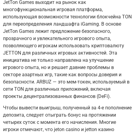
JetTon Games выходит на рынок как
многофункциональная игровая платформа,
использующая возможности технологии блокчейна TON
для переопределения ландшафта iGaming. В основе
JetTon Games лежит предложение безопасного,
прозрачного и увлекательного игрового опыта,
позволяющего игрокам использовать криптовалюту
JETTON для различных игровых активностей. Эта
инициатива не только направлена на улучшение
игрового опыта, но и решает давние проблемы в
секторе азартных игр, такие как вопросы доверия и
безопасности. ARBUZ — это мем-токен, используемый в
сети TON для различных приложений, включая
проекты децентрализованных финансов (DeFi).
Чтобы вывести выигрыш, полученный за 4-е пополнение
депозита, следует отыграть бонус на протяжении
четырех суток с момента его начисления. Многие
игроки отмечают, что jeton casino и jetton казино