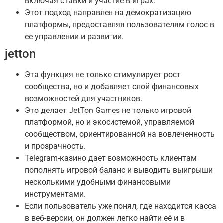
включая ставки и участие в играх.
Этот подход направлен на демократизацию
платформы, предоставляя пользователям голос в
ее управлении и развитии.
jetton
Эта функция не только стимулирует рост
сообщества, но и добавляет слой финансовых
возможностей для участников.
Это делает JetTon Games не только игровой
платформой, но и экосистемой, управляемой
сообществом, ориентированной на вовлеченность
и прозрачность.
Telegram-казино дает возможность клиентам
пополнять игровой баланс и выводить выигрыши
несколькими удобными финансовыми
инструментами.
Если пользователь уже понял, где находится касса
в веб-версии, он должен легко найти её и в