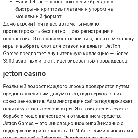
Eva и JetTon – новое поколение брендов с
быстрыми криптовыплатами и упором на
мобильный формат.
Демо-версии Почти все автоматы можно
протестировать бесплатно — без регистрации и
пополнения. Это позволяет освоиться, понять механику
игры и выбрать слот для ставок на деньги. JetTon
Games предлагает внушительную коллекцию — более
3900 азартных игр от лицензированных провайдеров.
jetton casino
Реальный возраст каждого игрока проверяется путем
предоставления им документов, подтверждающих
совершеннолетие. Администрация сайта поддерживает
политику ответственной игры. Это свидетельствует о
борьбе с мошенничеством и отмыванием средств.
Jetton Games – это инновационное онлайн-казино с
поддержкой криптовалюты TON, быстрыми выплатами