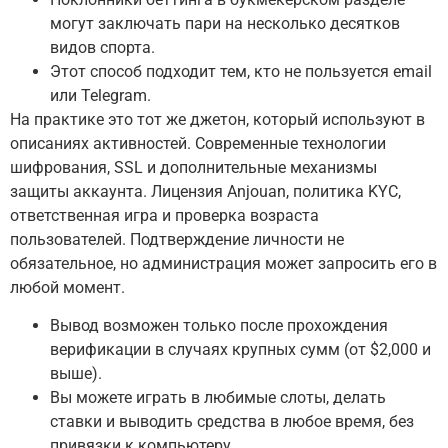
могут заключать пари на несколько десятков
видов спорта.
Этот способ подходит тем, кто не пользуется email
или Telegram.
На практике это тот же джетон, который используют в
описаниях активностей. Современные технологии
шифрования, SSL и дополнительные механизмы
защиты аккаунта. Лицензия Anjouan, политика KYC,
ответственная игра и проверка возраста
пользователей. Подтверждение личности не
обязательное, но администрация может запросить его в
любой момент.
Вывод возможен только после прохождения
верификации в случаях крупных сумм (от $2,000 и
выше).
Вы можете играть в любимые слоты, делать
ставки и выводить средства в любое время, без
привязки к компьютеру.