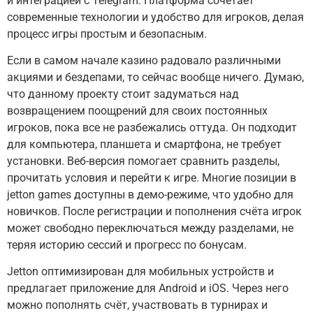
и интеграцией с Telegram. Платформа сочетает
современные технологии и удобство для игроков, делая
процесс игры простым и безопасным.
Если в самом начале казино радовало различными
акциями и бездепами, то сейчас вообще ничего. Думаю,
что данному проекту стоит задуматься над
возвращением поощрений для своих постоянных
игроков, пока все не разбежались оттуда. Он подходит
для компьютера, планшета и смартфона, не требует
установки. Веб-версия помогает сравнить разделы,
прочитать условия и перейти к игре. Многие позиции в
jetton games доступны в демо-режиме, что удобно для
новичков. После регистрации и пополнения счёта игрок
может свободно переключаться между разделами, не
теряя историю сессий и прогресс по бонусам.
Jetton оптимизирован для мобильных устройств и
предлагает приложение для Android и iOS. Через него
можно пополнять счёт, участвовать в турнирах и