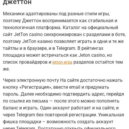
джеттон
Механики адаптированы под разные стили игры,
поэтому Джеттон воспринимается как стабильная и
технологичная платформа. Каталог на официальный
сайт JetTon casino синхронизирован с разделами в боте,
поэтому JetTon казино позволяет играть в одни и те же
тайтлы и в браузере, и в Telegram. В рейтингах
площадка может встречаться как Jeton casino, но
список провайдеров и
разделов остаётся тем
jetton игра
же.
Через электронную почту На сайте достаточно нажать
кнопку «Регистрация», ввести email и придумать
пароль. Далее необходимо подтвердить адрес, перейдя
по ссылке из письма — после этого можно пополнять
баланс и играть. Один аккаунт работает и на сайте, и
через Telegram без повторной регистрации. Уникальная
фишка площадки – возможность создать аккаунт
через Telegram. Достаточно открыть официального