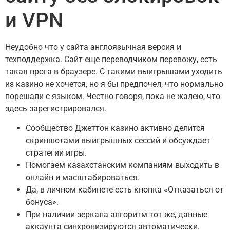
и VPN
Неудобно что у сайта англоязычная версия и
техподдержка. Сайт еще переводчиком перевожу, есть
такая прога в браузере. С такими выигрышами уходить
из казино не хочется, но я бы предпочел, что нормально
порешали с языком. Честно говоря, пока не жалею, что
здесь зарегистрировался.
Сообщество Джеттон казино активно делится
скриншотами выигрышных сессий и обсуждает
стратегии игры.
Помогаем казахстанским компаниям выходить в
онлайн и масштабироваться.
Да, в личном кабинете есть кнопка «Отказаться от
бонуса».
При наличии зеркала алгоритм тот же, данные
аккаунта синхронизируются автоматически.