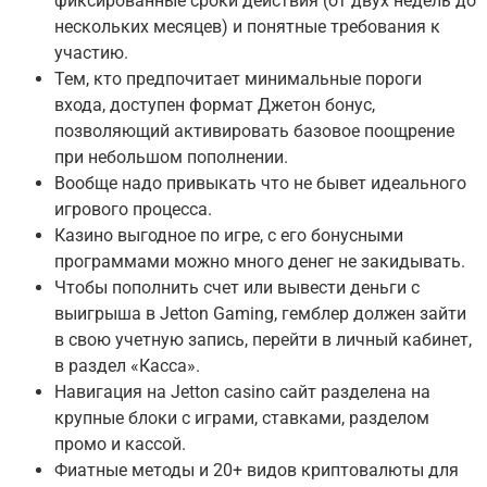
фиксированные сроки действия (от двух недель до
нескольких месяцев) и понятные требования к
участию.
Тем, кто предпочитает минимальные пороги
входа, доступен формат Джетон бонус,
позволяющий активировать базовое поощрение
при небольшом пополнении.
Вообще надо привыкать что не бывет идеального
игрового процесса.
Казино выгодное по игре, с его бонусными
программами можно много денег не закидывать.
Чтобы пополнить счет или вывести деньги с
выигрыша в Jetton Gaming, гемблер должен зайти
в свою учетную запись, перейти в личный кабинет,
в раздел «Касса».
Навигация на Jetton casino сайт разделена на
крупные блоки с играми, ставками, разделом
промо и кассой.
Фиатные методы и 20+ видов криптовалюты для