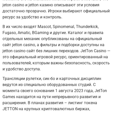
jeton casino и jetton казино описывают эти условия
достаточно прозрачно. Игроки выбирают официальный
ресурс за удобство и контроль.
В их число входят Mascot, Spinomenal, Thunderkick,
Fugaso, Amatic, BGaming и другие. Каталог и правила
отдельных механик опубликованы на официальный
сайт jetton casino, а фильтры и подборки доступны на
jetton casino сайт без лишних переходов. JetTon Casino —
это официальный игровой ресурс, ориентированный на
пользователей, которым важны безопасность, скорость
и удобство доступа.
Трансляции рулетки, сик-бо и карточных дисциплин
ведутся из специально оборудованных студий. С
момента своего основания 1 августа 2023 года, JetTon
Games находится на пути непрерывного развития и
расширения. В планах развития – листинг токена
JETTON на крупных криптовалютных биржах,