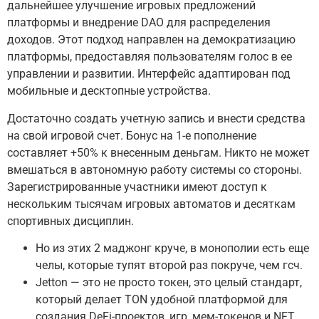
дальнейшее улучшение игровых предложений
платформы и внедрение DAO для распределения
доходов. Этот подход направлен на демократизацию
платформы, предоставляя пользователям голос в ее
управлении и развитии. Интерфейс адаптирован под
мобильные и десктопные устройства.
Достаточно создать учетную запись и внести средства
на свой игровой счет. Бонус на 1-е пополнение
составляет +50% к внесенным деньгам. Никто не может
вмешаться в автономную работу системы со стороны.
Зарегистрированные участники имеют доступ к
нескольким тысячам игровых автоматов и десяткам
спортивных дисциплин.
Но из этих 2 маджонг круче, в монополии есть еще
челы, которые тупят второй раз покруче, чем гсч.
Jetton — это не просто токен, это целый стандарт,
который делает TON удобной платформой для
создания DeFi-проектов, игр, мем-токенов и NFT.