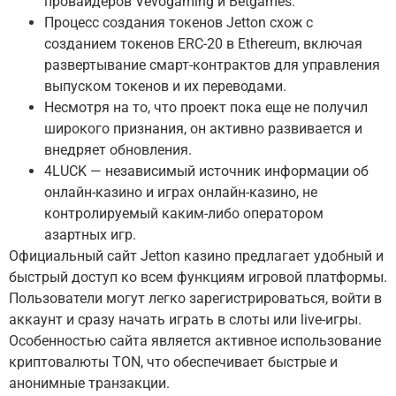
провайдеров Vevogaming и Betgames.
Процесс создания токенов Jetton схож с
созданием токенов ERC-20 в Ethereum, включая
развертывание смарт-контрактов для управления
выпуском токенов и их переводами.
Несмотря на то, что проект пока еще не получил
широкого признания, он активно развивается и
внедряет обновления.
4LUCK — независимый источник информации об
онлайн-казино и играх онлайн-казино, не
контролируемый каким-либо оператором
азартных игр.
Официальный сайт Jetton казино предлагает удобный и
быстрый доступ ко всем функциям игровой платформы.
Пользователи могут легко зарегистрироваться, войти в
аккаунт и сразу начать играть в слоты или live-игры.
Особенностью сайта является активное использование
криптовалюты TON, что обеспечивает быстрые и
анонимные транзакции.