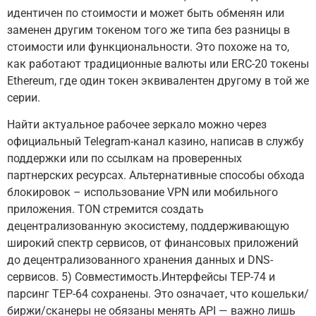
идентичен по стоимости и может быть обменян или
заменен другим токеном того же типа без разницы в
стоимости или функциональности. Это похоже на то,
как работают традиционные валюты или ERC-20 токены
Ethereum, где один токен эквивалентен другому в той же
серии.
Найти актуальное рабочее зеркало можно через
официальный Telegram-канал казино, написав в службу
поддержки или по ссылкам на проверенных
партнерских ресурсах. Альтернативные способы обхода
блокировок – использование VPN или мобильного
приложения. TON стремится создать
децентрализованную экосистему, поддерживающую
широкий спектр сервисов, от финансовых приложений
до децентрализованного хранения данных и DNS-
сервисов. 5) Совместимость.Интерфейсы TEP-74 и
парсинг TEP-64 сохранены. Это означает, что кошельки/
биржи/сканеры не обязаны менять API — важно лишь