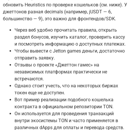
обновить Heuristics по проверке кошельков (см. ниже). У
джеттонов разная decimals (например, jUSDT — 6,
большинство — 9), это важно для фронтендов/SDK.
Через веб удобно прочитать правила, открыть
раздел бонусов, изучить каталог, проверить кассу
и посмотреть информацию о доступных платежах.
Чтобы вывести с Jetton games деньги, достаточно
отправить заявку.
Отзывы о проекте «Джеттон гамес» на
независимых платформах практически не
встречаются.
Однако стоит учесть, что на некоторых биржах
токен еще не доступен.
Вот пример реализации подобного кошелька
контракта в официальном репозитории TON.
Он используется для проведения транзакций
внутри экосистемы TON и часто применяется в
различных dApps для оплаты и перевода средств.