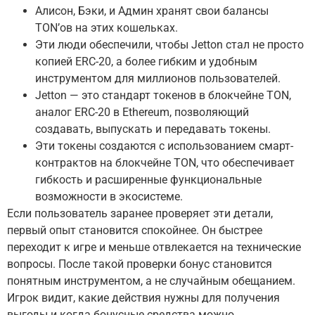
Алисон, Бэки, и Админ хранят свои балансы
TON’ов на этих кошельках.
Эти люди обеспечили, чтобы Jetton стал не просто
копией ERC-20, а более гибким и удобным
инструментом для миллионов пользователей.
Jetton — это стандарт токенов в блокчейне TON,
аналог ERC-20 в Ethereum, позволяющий
создавать, выпускать и передавать токены.
Эти токены создаются с использованием смарт-
контрактов на блокчейне TON, что обеспечивает
гибкость и расширенные функциональные
возможности в экосистеме.
Если пользователь заранее проверяет эти детали,
первый опыт становится спокойнее. Он быстрее
переходит к игре и меньше отвлекается на технические
вопросы. После такой проверки бонус становится
понятным инструментом, а не случайным обещанием.
Игрок видит, какие действия нужны для получения
выгоды и когда бонусные средства можно