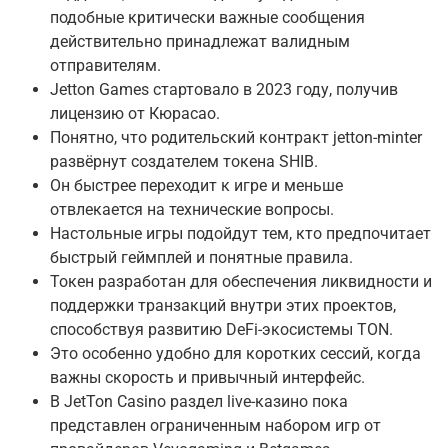
подобные критически важные сообщения
действительно принадлежат валидным
отправителям.
Jetton Games стартовало в 2023 году, получив
лицензию от Кюрасао.
Понятно, что родительский контракт jetton-minter
развёрнут создателем токена SHIB.
Он быстрее переходит к игре и меньше
отвлекается на технические вопросы.
Настольные игры подойдут тем, кто предпочитает
быстрый геймплей и понятные правила.
Токен разработан для обеспечения ликвидности и
поддержки транзакций внутри этих проектов,
способствуя развитию DeFi-экосистемы TON.
Это особенно удобно для коротких сессий, когда
важны скорость и привычный интерфейс.
В JetTon Casino раздел live-казино пока
представлен ограниченным набором игр от