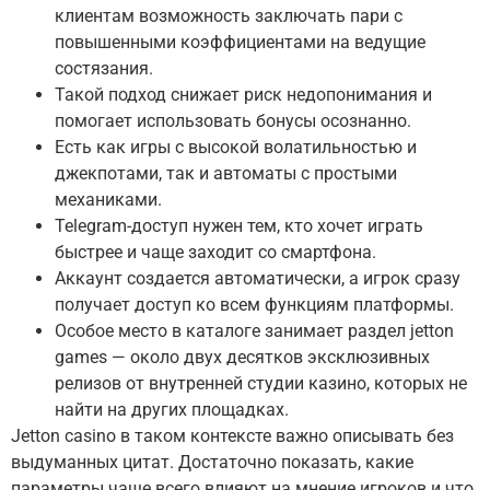
клиентам возможность заключать пари с
повышенными коэффициентами на ведущие
состязания.
Такой подход снижает риск недопонимания и
помогает использовать бонусы осознанно.
Есть как игры с высокой волатильностью и
джекпотами, так и автоматы с простыми
механиками.
Telegram-доступ нужен тем, кто хочет играть
быстрее и чаще заходит со смартфона.
Аккаунт создается автоматически, а игрок сразу
получает доступ ко всем функциям платформы.
Особое место в каталоге занимает раздел jetton
games — около двух десятков эксклюзивных
релизов от внутренней студии казино, которых не
найти на других площадках.
Jetton casino в таком контексте важно описывать без
выдуманных цитат. Достаточно показать, какие
параметры чаще всего влияют на мнение игроков и что