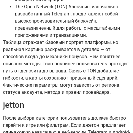
The Open Network (TON) блокчейн, изначально
разработанный Telegram, представляет собой
высокопроизводительный блокчейн,
предназначенный для работы с масштабными
приложениями и транзакциями.
Таблица отражает базовый портрет платформы, но
реальная картина раскрывается в деталях — от
способов входа до механики бонусов. Чем понятнее
описаны методы, тем спокойнее пользователь проходит
путь от депозита до вывода. Связь с TON добавляет
гибкости, а карты сохраняют привычный сценарий.
Фактические параметры могут зависеть от региона,
статуса аккаунта, метода и правил провайдера.
jetton
После выбора категории пользователь должен быстро
перейти к игре или фильтрам. Если джетон предлагает
одинаковую навигацию в веб-версии, Telegram и Android-