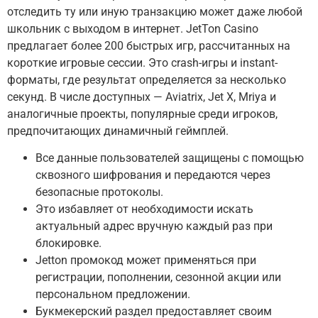
отследить ту или иную транзакцию может даже любой
школьник с выходом в интернет. JetTon Casino
предлагает более 200 быстрых игр, рассчитанных на
короткие игровые сессии. Это crash-игры и instant-
форматы, где результат определяется за несколько
секунд. В числе доступных — Aviatrix, Jet X, Mriya и
аналогичные проекты, популярные среди игроков,
предпочитающих динамичный геймплей.
Все данные пользователей защищены с помощью
сквозного шифрования и передаются через
безопасные протоколы.
Это избавляет от необходимости искать
актуальный адрес вручную каждый раз при
блокировке.
Jetton промокод может применяться при
регистрации, пополнении, сезонной акции или
персональном предложении.
Букмекерский раздел предоставляет своим