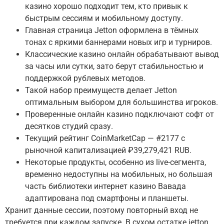
казино хорошо подходит тем, кто привык к
быстрым сессиям и мобильному доступу.
Главная страница Jetton оформлена в тёмных
тонах с яркими баннерами новых игр и турниров.
Классические казино онлайн обрабатывают вывод
за часы или сутки, зато берут стабильностью и
поддержкой рублевых методов.
Такой набор преимуществ делает Jetton
оптимальным выбором для большинства игроков.
Проверенные онлайн казино подключают софт от
десятков студий сразу.
Текущий рейтинг CoinMarketCap — #2177 с
рыночной капитализацией ₽39,279,421 RUB.
Некоторые продукты, особенно из live-сегмента,
временно недоступны на мобильных, но большая
часть библиотеки интернет казино Вавада
адаптирована под смартфоны и планшеты.
Хранит данные сессии, поэтому повторный вход не
требуется при каждом запуске. В сухом остатке jetton