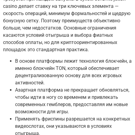
casino делает ставку на три ключевых элемента —
скорость операций, минимум формальностей и щедрую
бонусную сетку. Поэтому преимуществ объективно
больше, чем недостатков. Основные ограничения
касаются условий отыгрыша и выбора фиатных
способов оплаты, но для криптоориентированных
площадок это стандартная практика.
В основе платформы лежит технология блокчейн, а
именно блокчейн TON, который обеспечивает
децентрализованную основу для всех игровых
активностей.
Азартная платформа не прекращает обновляться,
чтобы идти в ногу со временем и привлекать
современных гемблеров, предоставляя им новые
возможности для игры.
Применять фриспины разрешается на конкретных
видеослотах, они указываются в условиях
отыгрыша.