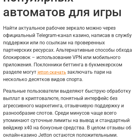
автоматов для игры
Найти актуальное рабочее зеркало можно через
официальный Telegram-канал казино, написав в службу
поддержки или по ссылкам на проверенных
партнерских ресурсах. Альтернативные способы обхода
блокировок – использование VPN или мобильного
приложения. Поклонники беттинга в букмекерском
разделе могут
заключать пари на
jetton скачать
несколько десятков видов спорта.
Реальные пользователи выделяют быструю обработку
выплат в криптовалюте, понятный интерфейс без
агрессивного маркетинга, отзывчивую поддержку и
разнообразие слотов. Среди минусов чаще всего
упоминают суточные лимиты на вывод и стандартный
вейджер x40 на бонусные средства. В целом отзывы об
онлайн-казино Jetton остаются положительными.