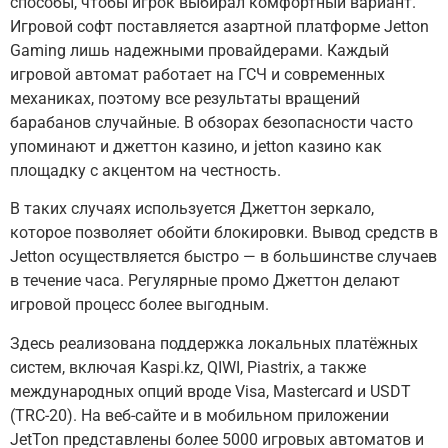
способы, чтобы игрок выбирал комфортный вариант.
Игровой софт поставляется азартной платформе Jetton
Gaming лишь надежными провайдерами. Каждый
игровой автомат работает на ГСЧ и современных
механиках, поэтому все результаты вращений
барабанов случайные. В обзорах безопасности часто
упоминают и джеттон казино, и jetton казино как
площадку с акцентом на честность.
В таких случаях используется Джеттон зеркало,
которое позволяет обойти блокировки. Вывод средств в
Jetton осуществляется быстро — в большинстве случаев
в течение часа. Регулярные промо Джеттон делают
игровой процесс более выгодным.
Здесь реализована поддержка локальных платёжных
систем, включая Kaspi.kz, QIWI, Piastrix, а также
международных опций вроде Visa, Mastercard и USDT
(TRC-20). На веб-сайте и в мобильном приложении
JetTon представлены более 5000 игровых автоматов и