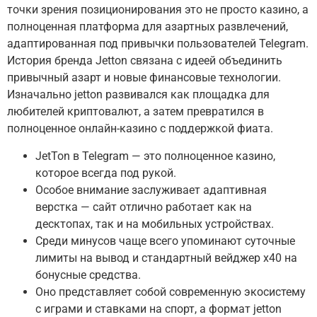
точки зрения позиционирования это не просто казино, а
полноценная платформа для азартных развлечений,
адаптированная под привычки пользователей Telegram.
История бренда Jetton связана с идеей объединить
привычный азарт и новые финансовые технологии.
Изначально jetton развивался как площадка для
любителей криптовалют, а затем превратился в
полноценное онлайн-казино с поддержкой фиата.
JetTon в Telegram — это полноценное казино,
которое всегда под рукой.
Особое внимание заслуживает адаптивная
верстка — сайт отлично работает как на
десктопах, так и на мобильных устройствах.
Среди минусов чаще всего упоминают суточные
лимиты на вывод и стандартный вейджер x40 на
бонусные средства.
Оно представляет собой современную экосистему
с играми и ставками на спорт, а формат jetton