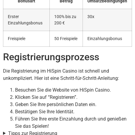
Bonusart
Betrag
Umsatzbedingungen
Erster
100% bis zu
30x
Einzahlungsbonus
200 €
Freispiele
50 Freispiele
Einzahlungsbonus
Registrierungsprozess
Die Registrierung im HiSpin Casino ist schnell und
unkompliziert. Hier ist eine Schritt-für-Schritt-Anleitung:
Besuchen Sie die Website von HiSpin Casino.
Klicken Sie auf “Registrieren”.
Geben Sie Ihre persönlichen Daten ein.
Bestätigen Sie Ihre Identität.
Führen Sie Ihre erste Einzahlung durch und genießen
Sie das Spielen!
Tipps zur Registrierung