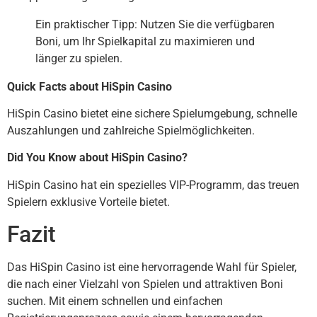
Ein praktischer Tipp: Nutzen Sie die verfügbaren
Boni, um Ihr Spielkapital zu maximieren und
länger zu spielen.
Quick Facts about HiSpin Casino
HiSpin Casino bietet eine sichere Spielumgebung, schnelle
Auszahlungen und zahlreiche Spielmöglichkeiten.
Did You Know about HiSpin Casino?
HiSpin Casino hat ein spezielles VIP-Programm, das treuen
Spielern exklusive Vorteile bietet.
Fazit
Das HiSpin Casino ist eine hervorragende Wahl für Spieler,
die nach einer Vielzahl von Spielen und attraktiven Boni
suchen. Mit einem schnellen und einfachen