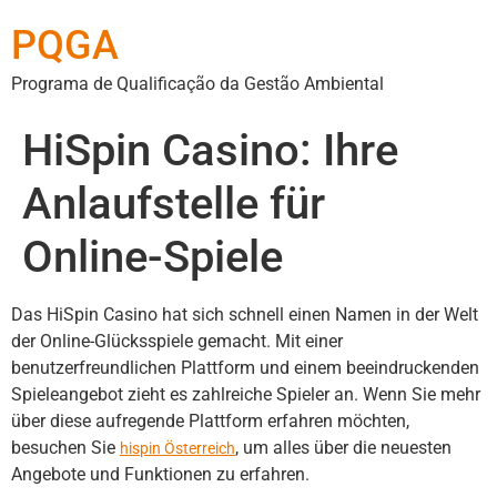
PQGA
Programa de Qualificação da Gestão Ambiental
HiSpin Casino: Ihre
Anlaufstelle für
Online-Spiele
Das HiSpin Casino hat sich schnell einen Namen in der Welt
der Online-Glücksspiele gemacht. Mit einer
benutzerfreundlichen Plattform und einem beeindruckenden
Spieleangebot zieht es zahlreiche Spieler an. Wenn Sie mehr
über diese aufregende Plattform erfahren möchten,
besuchen Sie
, um alles über die neuesten
hispin Österreich
Angebote und Funktionen zu erfahren.