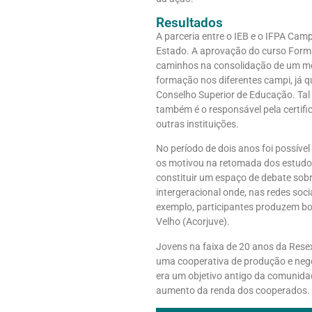
Resultados
A parceria entre o IEB e o IFPA C
Estado. A aprovação do curso Formar
caminhos na consolidação de um mode
formação nos diferentes campi, já q
Conselho Superior de Educação. Tal 
também é o responsável pela certifi
outras instituições.
No período de dois anos foi possíve
os motivou na retomada dos estudos.
constituir um espaço de debate sobre
intergeracional onde, nas redes soc
exemplo, participantes produzem bo
Velho (Acorjuve).
Jovens na faixa de 20 anos da Rese
uma cooperativa de produção e nego
era um objetivo antigo da comunidade
aumento da renda dos cooperados.