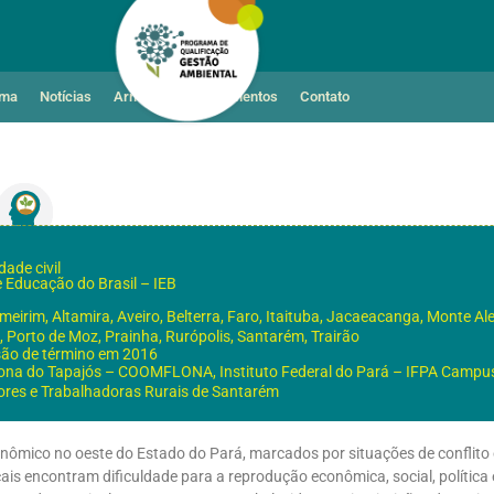
ama
Notícias
Armazém de Documentos
Contato
ade civil
de Educação do Brasil – IEB
meirim, Altamira, Aveiro, Belterra, Faro, Itaituba, Jacaeacanga, Monte Ale
 Porto de Moz, Prainha, Rurópolis, Santarém, Trairão
isão de término em 2016
Flona do Tapajós – COOMFLONA, Instituto Federal do Pará – IFPA Campu
ores e Trabalhadoras Rurais de Santarém
ômico no oeste do Estado do Pará, marcados por situações de conflito 
ais encontram dificuldade para a reprodução econômica, social, política 