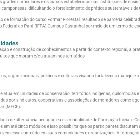
 grades curriculares e os cursos estabelecidos nas instituições de ensi
s camponesas, dificultando o fortalecimento de práticas sustentáveis de 
o de formação do curso Formar Florestal, resultado de parceria celebrada
tuto Federal do Pará (IFPA) Campus Castanhal por meio de um termo de c
vidades
ação e construção de conhecimentos a partir do contexto regional, a pr
dultos que moram e/ou atuam nos territórios
s, organizacionais, políticos e culturais visando fortalecer o manejo e 
que atua em unidades de conservação, territórios indígenas, quilombolas 
madas por sindicatos, cooperativas e associações de moradores como age
iar (MFCF).
logia de alternância pedagógica e a modalidade de Formação Inicial e Co
s em até cinco módulos e isso possibilita que os participantes discutam 
izem esse conteúdo em suas comunidades e organizações. A formação se