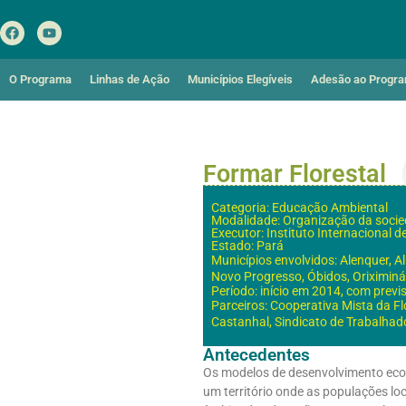
O Programa
Linhas de Ação
Municípios Elegíveis
Adesão ao Progr
Formar Florestal
Categoria: Educação Ambiental
Modalidade: Organização da socied
Executor: Instituto Internacional 
Estado: Pará
Municípios envolvidos: Alenquer, Al
Novo Progresso, Óbidos, Oriximiná,
Período: início em 2014, com prev
Parceiros: Cooperativa Mista da 
Castanhal, Sindicato de Trabalhad
Antecedentes
Os modelos de desenvolvimento econ
um território onde as populações loc