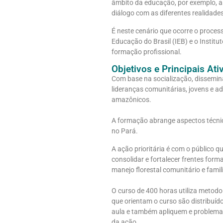
âmbito da educação, por exemplo, as
diálogo com as diferentes realidade
É neste cenário que ocorre o process
Educação do Brasil (IEB) e o Insti
formação profissional.
Objetivos e Principais Ati
Com base na socialização, dissemin
lideranças comunitárias, jovens e a
amazônicos.
A formação abrange aspectos técnico
no Pará.
A ação prioritária é com o público 
consolidar e fortalecer frentes for
manejo florestal comunitário e famil
O curso de 400 horas utiliza metodo
que orientam o curso são distribuído
aula e também apliquem e problemat
da ação.