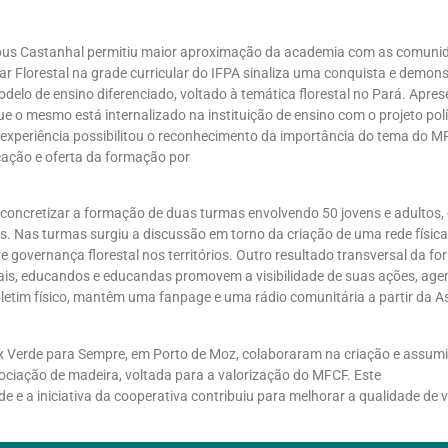
ampus Castanhal permitiu maior aproximação da academia com as comun
 Florestal na grade curricular do IFPA sinaliza uma conquista e demons
lo de ensino diferenciado, voltado à temática florestal no Pará. Apresen
ue o mesmo está internalizado na instituição de ensino com o projeto po
experiência possibilitou o reconhecimento da importância do tema do MFC
cação e oferta da formação por
l concretizar a formação de duas turmas envolvendo 50 jovens e adultos,
 Nas turmas surgiu a discussão em torno da criação de uma rede física e
 governança florestal nos territórios. Outro resultado transversal da for
iais, educandos e educandas promovem a visibilidade de suas ações, age
letim físico, mantêm uma fanpage e uma rádio comunitária a partir da 
x Verde para Sempre, em Porto de Moz, colaboraram na criação e assumir
ciação de madeira, voltada para a valorização do MFCF. Este
 e a iniciativa da cooperativa contribuiu para melhorar a qualidade de v