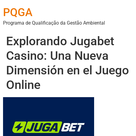
PQGA
Programa de Qualificação da Gestão Ambiental
Explorando Jugabet
Casino: Una Nueva
Dimensión en el Juego
Online