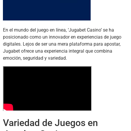
En el mundo del juego en línea, ‘Jugabet Casino’ se ha
posicionado como un innovador en experiencias de juego
digitales. Lejos de ser una mera plataforma para apostar,
Jugabet ofrece una experiencia integral que combina
emoción, seguridad y variedad.
Variedad de Juegos en