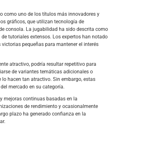
o como uno de los títulos más innovadores y
os gráficos, que utilizan tecnología de
de consola. La jugabilidad ha sido descrita como
 de tutoriales extensos. Los expertos han notado
s victorias pequeñas para mantener el interés
 atractivo, podría resultar repetitivo para
arse de variantes temáticas adicionales o
lo hacen tan atractivo. Sin embargo, estas
 del mercado en su categoría.
 y mejoras continuas basadas en la
imizaciones de rendimiento y ocasionalmente
largo plazo ha generado confianza en la
ar.