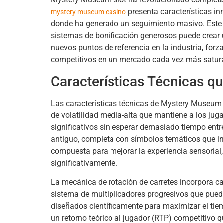
presenta características i
mystery museum casino
donde ha generado un seguimiento masivo. Este t
sistemas de bonificación generosos puede crear u
nuevos puntos de referencia en la industria, for
competitivos en un mercado cada vez más satur
Características Técnicas qu
Las características técnicas de Mystery Museum r
de volatilidad media-alta que mantiene a los ju
significativos sin esperar demasiado tiempo entr
antiguo, completa con símbolos temáticos que in
compuesta para mejorar la experiencia sensoria
significativamente.
La mecánica de rotación de carretes incorpora ca
sistema de multiplicadores progresivos que pue
diseñados científicamente para maximizar el tiem
un retorno teórico al jugador (RTP) competitivo