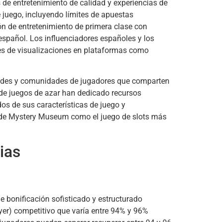
de entretenimiento de calidad y experiencias de
 juego, incluyendo límites de apuestas
n de entretenimiento de primera clase con
español. Los influenciadores españoles y los
es de visualizaciones en plataformas como
idades y comunidades de jugadores que comparten
 de juegos de azar han dedicado recursos
s de sus características de juego y
n de Mystery Museum como el juego de slots más
ias
 bonificación sofisticado y estructurado
yer) competitivo que varía entre 94% y 96%