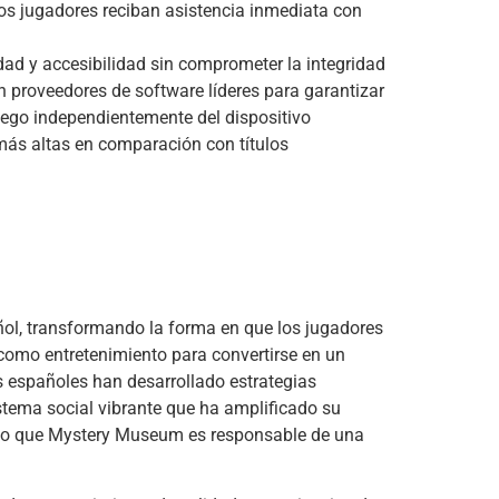
los jugadores reciban asistencia inmediata con
ad y accesibilidad sin comprometer la integridad
n proveedores de software líderes para garantizar
juego independientemente del dispositivo
 más altas en comparación con títulos
l, transformando la forma en que los jugadores
l como entretenimiento para convertirse en un
 españoles han desarrollado estrategias
tema social vibrante que ha amplificado su
ado que Mystery Museum es responsable de una