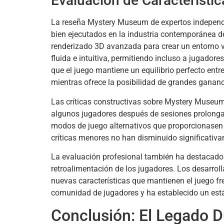
Evaluación de Característ
La reseña Mystery Museum de expertos independi
bien ejecutados en la industria contemporánea de 
renderizado 3D avanzada para crear un entorno vi
fluida e intuitiva, permitiendo incluso a jugado
que el juego mantiene un equilibrio perfecto entr
mientras ofrece la posibilidad de grandes gananci
Las críticas constructivas sobre Mystery Museum 
algunos jugadores después de sesiones prolongad
modos de juego alternativos que proporcionasen 
críticas menores no han disminuido significativa
La evaluación profesional también ha destacado 
retroalimentación de los jugadores. Los desarro
nuevas características que mantienen el juego fr
comunidad de jugadores y ha establecido un está
Conclusión: El Legado 