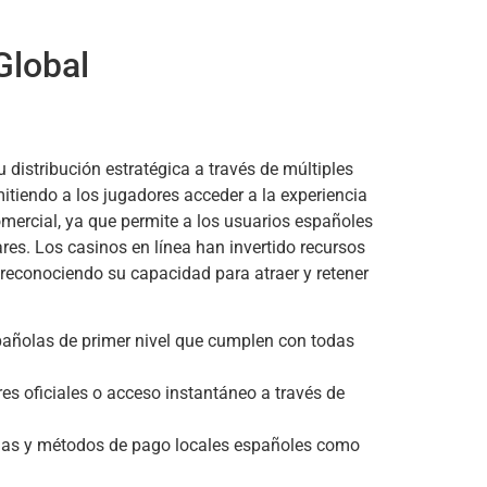
Global
distribución estratégica a través de múltiples
mitiendo a los jugadores acceder a la experiencia
mercial, ya que permite a los usuarios españoles
es. Los casinos en línea han invertido recursos
reconociendo su capacidad para atraer y retener
pañolas de primer nivel que cumplen con todas
es oficiales o acceso instantáneo a través de
nedas y métodos de pago locales españoles como