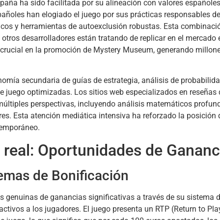
aña ha sido facilitada por su alineación con valores españoles 
pañoles han elogiado el juego por sus prácticas responsables de
icos y herramientas de autoexclusión robustas. Esta combinació
tros desarrolladores están tratando de replicar en el mercado 
l crucial en la promoción de Mystery Museum, generando millon
omía secundaria de guías de estrategia, análisis de probabil
de juego optimizadas. Los sitios web especializados en reseñas
ltiples perspectivas, incluyendo análisis matemáticos profundo
es. Esta atención mediática intensiva ha reforzado la posició
ntemporáneo.
real: Oportunidades de Gananc
temas de Bonificación
genuinas de ganancias significativas a través de su sistema de
tivos a los jugadores. El juego presenta un RTP (Return to Pla