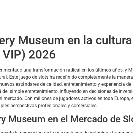
ery Museum en la cultura 
 VIP) 2026
perimentado una transformación radical en los últimos años, 
ltural. Este juego de slots ha redefinido completamente la maner
 nuevos estándares de calidad, entretenimiento y experiencia d
 del simple entretenimiento, influyendo en decisiones de inversi
 el mercado. Con millones de jugadores activos en toda Europa, 
ples perspectivas profesionales y comerciales.
ry Museum en el Mercado de Sl
ente la percepción de lo que un juego de máquinas tragaperras