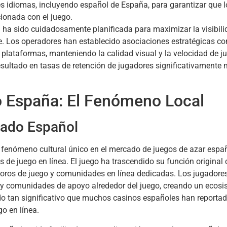
es idiomas, incluyendo español de España, para garantizar que 
cionada con el juego.
 ha sido cuidadosamente planificada para maximizar la visibilid
e. Los operadores han establecido asociaciones estratégicas co
 plataformas, manteniendo la calidad visual y la velocidad de 
 resultado en tasas de retención de jugadores significativamente
 España: El Fenómeno Local
cado Español
nómeno cultural único en el mercado de juegos de azar españo
s de juego en línea. El juego ha trascendido su función origina
oros de juego y comunidades en línea dedicadas. Los jugadores
y comunidades de apoyo alrededor del juego, creando un ecosis
do tan significativo que muchos casinos españoles han report
go en línea.