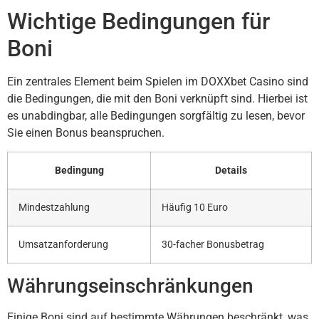
Wichtige Bedingungen für
Boni
Ein zentrales Element beim Spielen im DOXXbet Casino sind
die Bedingungen, die mit den Boni verknüpft sind. Hierbei ist
es unabdingbar, alle Bedingungen sorgfältig zu lesen, bevor
Sie einen Bonus beanspruchen.
Bedingung
Details
Mindestzahlung
Häufig 10 Euro
Umsatzanforderung
30-facher Bonusbetrag
Währungseinschränkungen
Einige Boni sind auf bestimmte Währungen beschränkt, was