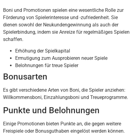
Boni und Promotionen spielen eine wesentliche Rolle zur
Förderung von Spielerinteresse und -zufriedenheit. Sie
dienen sowohl der Neukundengewinnung als auch der
Spielerbindung, indem sie Anreize für regelmäßiges Spielen
schaffen.
Erhöhung der Spielkapital
Ermutigung zum Ausprobieren neuer Spiele
Belohnungen für treue Spieler
Bonusarten
Es gibt verschiedene Arten von Boni, die Spieler anziehen:
Willkommensboni, Einzahlungsboni und Treueprogramme.
Punkte und Belohnungen
Einige Promotionen bieten Punkte an, die gegen weitere
Freispiele oder Bonusguthaben eingelöst werden können.