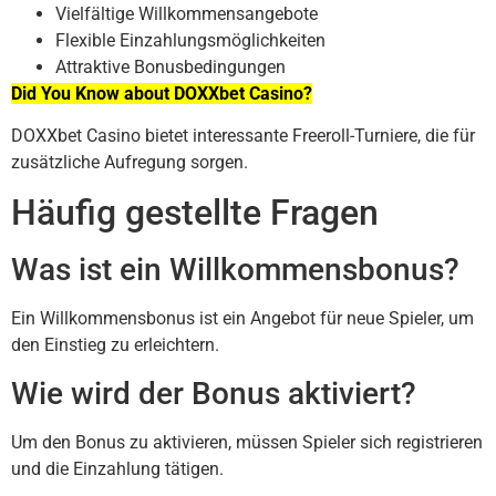
Vielfältige Willkommensangebote
Flexible Einzahlungsmöglichkeiten
Attraktive Bonusbedingungen
Did You Know about DOXXbet Casino?
DOXXbet Casino bietet interessante Freeroll-Turniere, die für
zusätzliche Aufregung sorgen.
Häufig gestellte Fragen
Was ist ein Willkommensbonus?
Ein Willkommensbonus ist ein Angebot für neue Spieler, um
den Einstieg zu erleichtern.
Wie wird der Bonus aktiviert?
Um den Bonus zu aktivieren, müssen Spieler sich registrieren
und die Einzahlung tätigen.