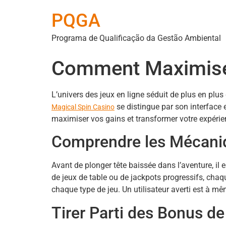
PQGA
Programa de Qualificação da Gestão Ambiental
Comment Maximiser
L’univers des jeux en ligne séduit de plus en plus 
se distingue par son interface e
Magical Spin Casino
maximiser vos gains et transformer votre expérien
Comprendre les Mécani
Avant de plonger tête baissée dans l’aventure, i
de jeux de table ou de jackpots progressifs, chaqu
chaque type de jeu. Un utilisateur averti est à mê
Tirer Parti des Bonus d