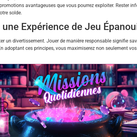
motions avantageuses que vous pourrez exploiter. Rester inform
otre solde.
 une Expérience de Jeu Épanou
ester un divertissement. Jouer de manière responsable signifie savo
En adoptant ces principes, vous maximiserez non seulement vos g