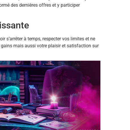
é des dernières offres et y participer
issante
ir s’arrêter à temps, respecter vos limites et ne
ains mais aussi votre plaisir et satisfaction sur