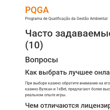
PQGA
Programa de Qualificação da Gestão Ambiental
Часто задаваемые
(10)
Вопросы
Как выбрать лучшее онла
При выборе казино обратите внимание на его
казино Вулкан и 1xBet, предлагают более вы
реальном опыте игры.
Чем отличаются лицензи