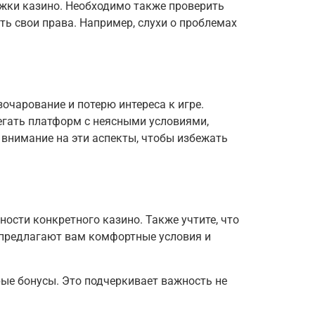
жки казино. Необходимо также проверить
ть свои права. Например, слухи о проблемах
чарование и потерю интереса к игре.
егать платформ с неясными условиями,
 внимание на эти аспекты, чтобы избежать
ости конкретного казино. Также учтите, что
е предлагают вам комфортные условия и
ые бонусы. Это подчеркивает важность не