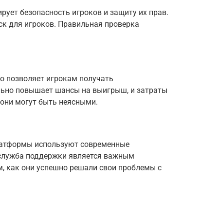
рует безопасность игроков и защиту их прав.
ск для игроков. Правильная проверка
о позволяет игрокам получать
ельно повышает шансы на выигрыш, и затраты
 они могут быть неясными.
платформы используют современные
 служба поддержки является важным
м, как они успешно решали свои проблемы с