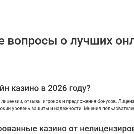
 вопросы о лучших онл
йн казино в 2026 году?
 лицензии, отзывы игроков и предложения бонусов. Лицен
сокий уровень защиты и надежности. Мнения пользователе
рованные казино от нелицензиро