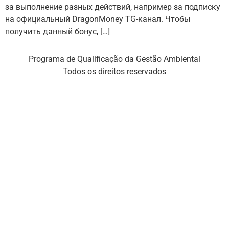
за выполнение разных действий, например за подписку
на официальный DragonMoney TG-канал. Чтобы
получить данный бонус, […]
Programa de Qualificação da Gestão Ambiental
Todos os direitos reservados