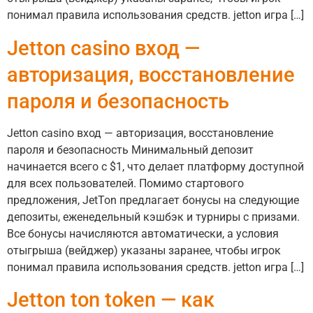
понимал правила использования средств. jetton игра […]
Jetton casino вход —
авторизация, восстановление
пароля и безопасность
Jetton casino вход — авторизация, восстановление
пароля и безопасность Минимальный депозит
начинается всего с $1, что делает платформу доступной
для всех пользователей. Помимо стартового
предложения, JetTon предлагает бонусы на следующие
депозиты, еженедельный кэшбэк и турниры с призами.
Все бонусы начисляются автоматически, а условия
отыгрыша (вейджер) указаны заранее, чтобы игрок
понимал правила использования средств. jetton игра […]
Jetton ton token — как