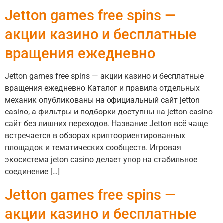
Jetton games free spins —
акции казино и бесплатные
вращения ежедневно
Jetton games free spins — акции казино и бесплатные
вращения ежедневно Каталог и правила отдельных
механик опубликованы на официальный сайт jetton
casino, а фильтры и подборки доступны на jetton casino
сайт без лишних переходов. Название Jetton всё чаще
встречается в обзорах криптоориентированных
площадок и тематических сообществ. Игровая
экосистема jeton casino делает упор на стабильное
соединение […]
Jetton games free spins —
акции казино и бесплатные