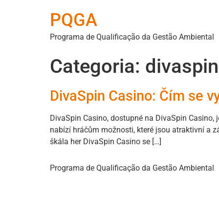
PQGA
Programa de Qualificação da Gestão Ambiental
Categoria:
divaspin
DivaSpin Casino: Čím se v
DivaSpin Casino, dostupné na DivaSpin Casino, je 
nabízí hráčům možnosti, které jsou atraktivní a z
škála her DivaSpin Casino se […]
Programa de Qualificação da Gestão Ambiental