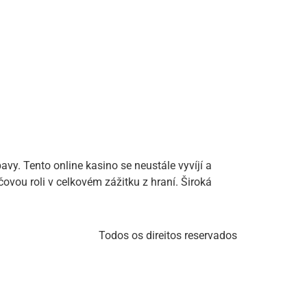
vy. Tento online kasino se neustále vyvíjí a
čovou roli v celkovém zážitku z hraní. Široká
Todos os direitos reservados