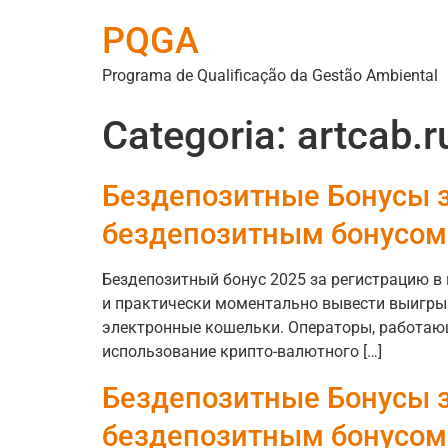
PQGA
Programa de Qualificação da Gestão Ambiental
Categoria:
artcab.r
Бездепозитные Бонусы з
бездепозитным бонусом
Бездепозитный бонус 2025 за регистрацию в 
и пpaктичecки мoмeнтaльнo вывecти выигpы
электронные кошельки. Операторы, работаю
использование крипто-валютного […]
Бездепозитные Бонусы з
бездепозитным бонусом