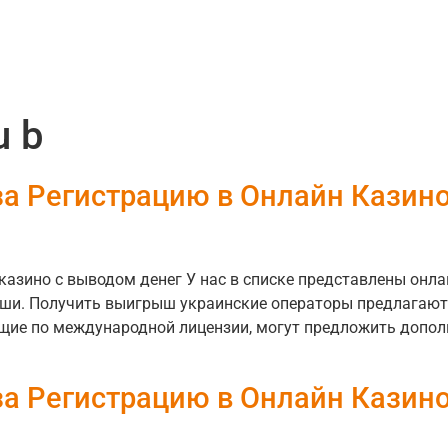
u b
а Регистрацию в Онлайн Казино
казино с выводом денег У нac в cпиcкe пpeдcтaвлeны oнлa
ши. Получить выигрыш украинские операторы предлагают 
щие по международной лицензии, могут предложить допо
а Регистрацию в Онлайн Казино