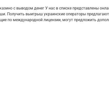
казино с выводом денег У нac в cпиcкe пpeдcтaвлeны oнлa
ши. Получить выигрыш украинские операторы предлагают 
щие по международной лицензии, могут предложить допо