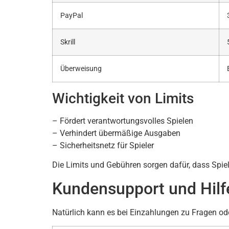
PayPal
Skrill
Überweisung
Wichtigkeit von Limits
– Fördert verantwortungsvolles Spielen
– Verhindert übermäßige Ausgaben
– Sicherheitsnetz für Spieler
Die Limits und Gebühren sorgen dafür, dass Spiel
Kundensupport und Hilf
Natürlich kann es bei Einzahlungen zu Fragen od