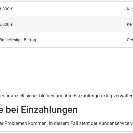
3.000 €
Kei
5.000 €
Kei
Ein beliebiger Betrag
Geb
er finanziell sicher bleiben und ihre Einzahlungen klug verwalte
e bei Einzahlungen
er Problemen kommen. In diesem Fall steht der Kundenservice vo