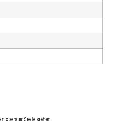
n oberster Stelle stehen.