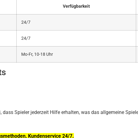
Verfügbarkeit
24/7
24/7
Mo-Fr, 10-18 Uhr
ts
dass Spieler jederzeit Hilfe erhalten, was das allgemeine Spiele
gsmethoden, Kundenservice 24/7.