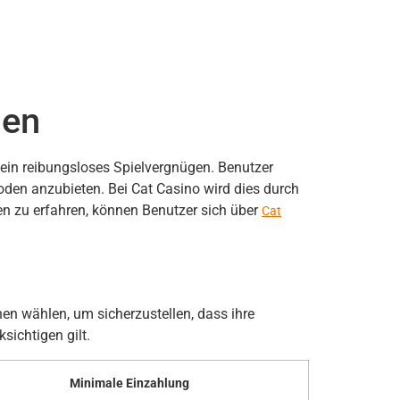
nen
 ein reibungsloses Spielvergnügen. Benutzer
oden anzubieten. Bei Cat Casino wird dies durch
ten zu erfahren, können Benutzer sich über
Cat
en wählen, um sicherzustellen, dass ihre
sichtigen gilt.
Minimale Einzahlung