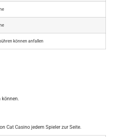
ne
ne
ühren können anfallen
n können.
n Cat Casino jedem Spieler zur Seite.