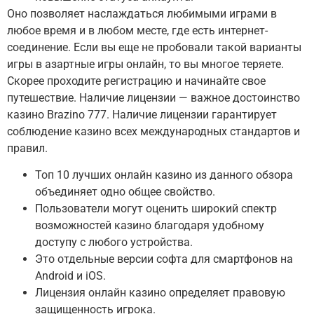
Оно позволяет наслаждаться любимыми играми в
любое время и в любом месте, где есть интернет-
соединение. Если вы еще не пробовали такой варианты
игры в азартные игры онлайн, то вы многое теряете.
Скорее проходите регистрацию и начинайте свое
путешествие. Наличие лицензии — важное достоинство
казино Brazino 777. Наличие лицензии гарантирует
соблюдение казино всех международных стандартов и
правил.
Топ 10 лучших онлайн казино из данного обзора
объединяет одно общее свойство.
Пользователи могут оценить широкий спектр
возможностей казино благодаря удобному
доступу с любого устройства.
Это отдельные версии софта для смартфонов на
Android и iOS.
Лицензия онлайн казино определяет правовую
защищенность игрока.