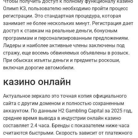
Чтобы получить доступ к полному функционалу казино
Олимп КЗ, пользователю необходимо пройти процесс
регистрации. Это стандартная процедура, которая
занимает не более нескольких минут. Регистрация дает
доступ к ставкам на реальные деньги, бонусным
программам и персонализированным предложениям.
Лидеры и наиболее активные члены заключены под
стражу, еще восемь обвиняемых объявлены в розыск.
При обысках изъяты деньги и предметы роскоши,
включая дорогие автомобили.
казино онлайн
Актуальное зеркало это точная копия официального
сайта с другим доменом и полностью сохраненным
аккаунтом. По данным H2 Gambling Capital за 2025 год,
среднее время вывода в индустрии онлайн казино
составляет 2.4 часа. Бренды с показателем ниже часа
считаются быстрыми. Скорость зависит от платежного