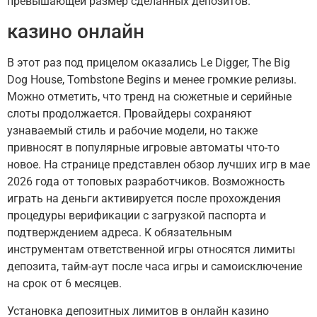
превышающей размер сделанных депозитов.
казино онлайн
В этот раз под прицелом оказались Le Digger, The Big
Dog House, Tombstone Begins и менее громкие релизы.
Можно отметить, что тренд на сюжетные и серийные
слоты продолжается. Провайдеры сохраняют
узнаваемый стиль и рабочие модели, но также
привносят в популярные игровые автоматы что-то
новое. На странице представлен обзор лучших игр в мае
2026 года от топовых разработчиков. Возможность
играть на деньги активируется после прохождения
процедуры верификации с загрузкой паспорта и
подтверждением адреса. К обязательным
инструментам ответственной игры относятся лимиты
депозита, тайм-аут после часа игры и самоисключение
на срок от 6 месяцев.
Установка депозитных лимитов в онлайн казино