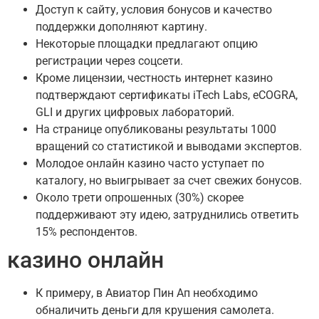
Доступ к сайту, условия бонусов и качество
поддержки дополняют картину.
Некоторые площадки предлагают опцию
регистрации через соцсети.
Кроме лицензии, честность интернет казино
подтверждают сертификаты iTech Labs, eCOGRA,
GLI и других цифровых лабораторий.
На странице опубликованы результаты 1000
вращений со статистикой и выводами экспертов.
Молодое онлайн казино часто уступает по
каталогу, но выигрывает за счет свежих бонусов.
Около трети опрошенных (30%) скорее
поддерживают эту идею, затруднились ответить
15% респондентов.
казино онлайн
К примеру, в Авиатор Пин Ап необходимо
обналичить деньги для крушения самолета.