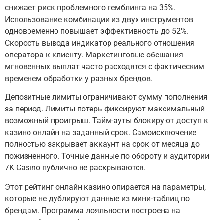
снижает риск проблемного гемблинга на 35%.
Использование комбинации из двух инструментов
одновременно повышает эффективность до 52%.
Скорость вывода индикатор реального отношения
оператора к клиенту. Маркетинговые обещания
мгновенных выплат часто расходятся с фактическим
временем обработки у разных брендов.
Депозитные лимиты ограничивают сумму пополнения
за период. Лимиты потерь фиксируют максимальный
возможный проигрыш. Тайм-ауты блокируют доступ к
казино онлайн на заданный срок. Самоисключение
полностью закрывает аккаунт на срок от месяца до
пожизненного. Точные данные по обороту и аудитории
7K Casino публично не раскрываются.
Этот рейтинг онлайн казино опирается на параметры,
которые не дублируют данные из мини-таблиц по
брендам. Программа лояльности построена на