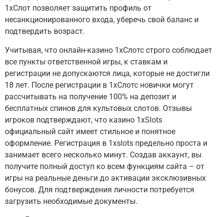
1xСлот позволяет защитить профиль от
несанкционированного входа, уберечь свой баланс и
подтвердить возраст.
Учитывая, что онлайн-казино 1хСлотс строго соблюдает
все пункты ответственной игры, к ставкам и
регистрации не допускаются лица, которые не достигли
18 лет. После регистрации в 1хСлотс новички могут
рассчитывать на получение 100% на депозит и
бесплатных спинов для культовых слотов. Отзывы
игроков подтверждают, что казино 1xSlots
официальный сайт имеет стильное и понятное
оформление. Регистрация в 1xslots предельно проста и
занимает всего несколько минут. Создав аккаунт, вы
получите полный доступ ко всем функциям сайта – от
игры на реальные деньги до активации эксклюзивных
бонусов. Для подтверждения личности потребуется
загрузить необходимые документы.