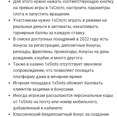
Для этого нужно нажать соответствующую кнопку
на превью игры в 1хСлотс, настроить параметры
слота и запустить вращения.
Участникам нужно 1xСлотс играть в режиме на
реальные деньги в автоматы, накапливать
турнирные баллы за каждую ставку.
В списке доступных поощрений в 2022 году есть
бонусы за регистрацию, депозитные бонусы,
релоады, фриспины, промокоды, бонусы на день
рождения, кэшбек и много другого.
Также в казино 1xSlots отсутствует звуковое
сопровождение, что позволяет посещать
платформу даже в вечернее время.
Игорная площадка 1xSlots обожает баловать
клиентов акциями и бонусами.
Иногда игрокам рассылаются персональные коды
от 1xSlots на почту или номер мобильного,
добавленный в кабинете.
Классический бездепозитный бонус за создание