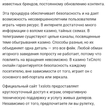
известных брендов, постоянному обновлению контента.
Эта процедура обеспечивает безопасность и на дает
возможность несовершеннолетним пользователям
играть через ресурс. В интернете достаточно много
информации о взломе казино, тайных схемах. В
телеграмме существуют целые каналы, посвященные
теме обыгрывания казино. Способы разные, но их
объединяет одна деталь — это все фейк. Любой обман
игорного заведения попросту не работает, потому что
повлиять на вращения невозможно. В казино 1хСлотс
онлайн гарантируется безопасность каждому
посетителю, вне зависимости от того, играет он с
основного веб-портала или зеркала.
Официальный сайт 1xslots предоставляет
круглосуточный доступ к играм, оперативную
техническую поддержку и услугу живых дилеров.
Независимо от того, предпочитаете ли вы рулетку,