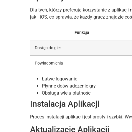
Dla tych, którzy preferują korzystanie z aplikac
jak i iOS, co sprawia, że każdy gracz znajdzie coś
Funkcja
Dostęp do gier
Powiadomienia
Łatwe logowanie
Płynne doświadczenie gry
Obsługa wielu płatności
Instalacja Aplikacji
Proces instalacji aplikacji jest prosty i szybki. W
Aktualizacje Aplikacji