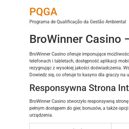
PQGA
Programa de Qualificação da Gestão Ambiental
BroWinner Casino 
BroWinner Casino oferuje imponujące możliwości 
telefonach i tabletach, dostępność aplikacji mob
rezygnując z wysokiej jakości doświadczenia. W
Dowiedz się, co oferuje to kasyno dla graczy na
Responsywna Strona In
BroWinner Casino stworzyło responsywną stronę 
pełnym dostępem do gier, bonusów, a także opcj
urządzenia.