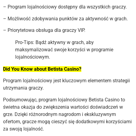
– Program lojalnościowy dostępny dla wszystkich graczy.
– Możliwość zdobywania punktów za aktywność w grach.
– Priorytetowa obsługa dla graczy VIP.
Pro-Tips: Bądź aktywny w grach, aby
maksymalizować swoje korzyści w programie
lojalnościowym.
Did You Know about Betista Casino?
Program lojalnościowy jest kluczowym elementem strategii
utrzymania graczy.
Podsumowując, program lojalnościowy Betista Casino to
świetna okazja do zwiększenia wartości doświadczeń w
grze. Dzięki różnorodnym nagrodom i ekskluzywnym
ofertom, gracze mogą cieszyć się dodatkowymi korzyściami
za swoją lojalność.