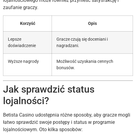
lojalnościowego może również przynieść satysfakcję i
zaufanie graczy.
Korzyść
Opis
Lepsze
Gracze czują się doceniani i
doświadczenie
nagradzani.
Wyższe nagrody
Możliwość uzyskania cennych
bonusów.
Jak sprawdzić status
lojalności?
Betista Casino udostępnia różne sposoby, aby gracze mogli
łatwo sprawdzić swoje postępy i status w programie
lojalnościowym. Oto kilka sposobów: