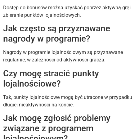
Dostęp do bonusów można uzyskać poprzez aktywną grę i
zbieranie punktów lojalnościowych.
Jak często są przyznawane
nagrody w programie?
Nagrody w programie lojalnościowym są przyznawane
regularnie, w zależności od aktywności gracza.
Czy mogę stracić punkty
lojalnościowe?
Tak, punkty lojalnościowe mogą być utracone w przypadku
długiej nieaktywności na koncie.
Jak mogę zgłosić problemy
związane z programem
lojalnościowym?