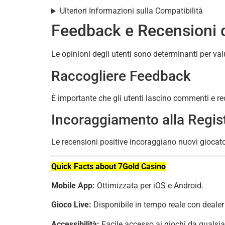
Ulteriori Informazioni sulla Compatibilità
Feedback e Recensioni d
Le opinioni degli utenti sono determinanti per valu
Raccogliere Feedback
È importante che gli utenti lascino commenti e rec
Incoraggiamento alla Regis
Le recensioni positive incoraggiano nuovi giocator
Quick Facts about 7Gold Casino
Mobile App:
Ottimizzata per iOS e Android.
Gioco Live:
Disponibile in tempo reale con dealer 
Accessibilità:
Facile accesso ai giochi da qualsia