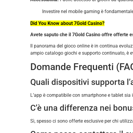
Investire nel mobile gaming è fondamentale 
Did You Know about 7Gold Casino?
Avete saputo che il 7Gold Casino offre offerte es
Il panorama del gioco online è in continua evoluzi
ampio catalogo giochi e supporto continuato, è ev
Domande Frequenti (FA
Quali dispositivi supporta l
L’app è compatibile con smartphone e tablet sia 
C’è una differenza nei bonu
Sì, spesso ci sono offerte esclusive per chi utiliz