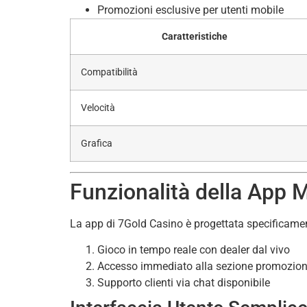
Promozioni esclusive per utenti mobile
Caratteristiche
Compatibilità
Velocità
Grafica
Funzionalità della App 
La app di 7Gold Casino è progettata specificamente
Gioco in tempo reale con dealer dal vivo
Accesso immediato alla sezione promozion
Supporto clienti via chat disponibile