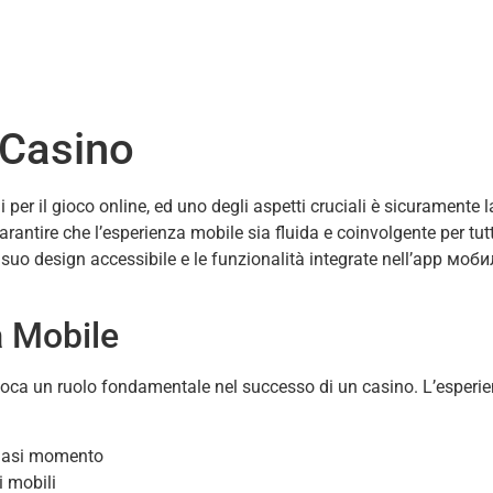
 Casino
er il gioco online, ed uno degli aspetti cruciali è sicuramente 
arantire che l’esperienza mobile sia fluida e coinvolgente per tutt
l suo design accessibile e le funzionalità integrate nell’app м
a Mobile
gioca un ruolo fondamentale nel successo di un casino. L’esperie
siasi momento
i mobili