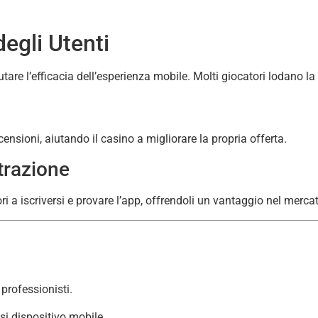
egli Utenti
tare l’efficacia dell’esperienza mobile. Molti giocatori lodano la 
ensioni, aiutando il casino a migliorare la propria offerta.
trazione
i a iscriversi e provare l’app, offrendoli un vantaggio nel merca
professionisti.
si dispositivo mobile.